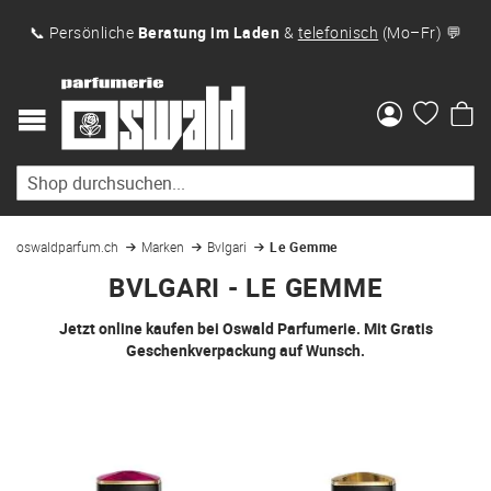
📞 Persönliche
Beratung im Laden
&
telefonisch
(Mo–Fr) 💬
Me
oswaldparfum.ch
Marken
Bvlgari
Le Gemme
BVLGARI - LE GEMME
Jetzt online kaufen bei Oswald Parfumerie. Mit Gratis
Geschenkverpackung auf Wunsch.