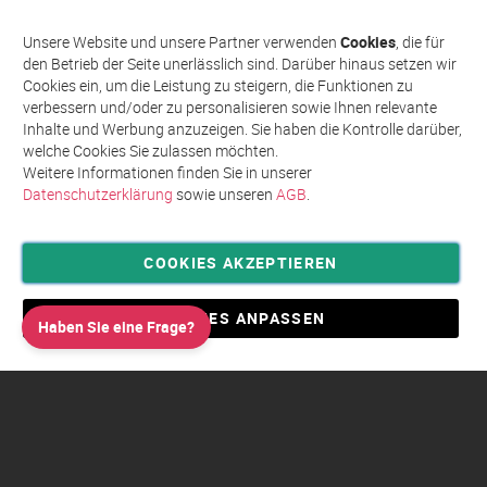
sich
Abonnieren
für
Unsere Website und unsere Partner verwenden
Cookies
, die für
unseren
den Betrieb der Seite unerlässlich sind. Darüber hinaus setzen wir
Newsletter
Cookies ein, um die Leistung zu steigern, die Funktionen zu
an:
verbessern und/oder zu personalisieren sowie Ihnen relevante
Inhalte und Werbung anzuzeigen. Sie haben die Kontrolle darüber,
welche Cookies Sie zulassen möchten.
Weitere Informationen finden Sie in unserer
Datenschutzerklärung
sowie unseren
AGB
.
COOKIES AKZEPTIEREN
Privatsphäre und Datenschutz
Allgemeine Geschäftsbedingungen AGB
COOKIES ANPASSEN
Haben Sie eine Frage?
Impressum