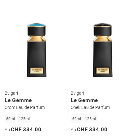
WUNSCHZETTEL
WUNSC
Bvlgari
Bvlgari
Le Gemme
Le Gemme
Orom Eau de Parfum
Onek Eau de Parfum
60ml
125ml
60ml
125ml
CHF 334.00
CHF 334.00
Ab
Ab