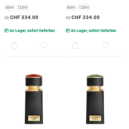
60ml
125ml
60ml
125ml
CHF 334.00
CHF 334.00
Ab
Ab
📦 An Lager, sofort lieferbar
📦 An Lager, sofort lieferbar
AUF
AUF
DEN
DEN
WUNSCHZETTEL
WUNSC