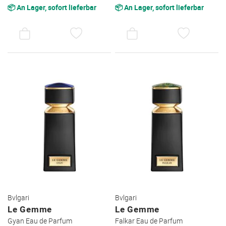
📦 An Lager, sofort lieferbar
📦 An Lager, sofort lieferbar
AUF
AUF
DEN
DEN
WUNSCHZETTEL
WUNSC
Bvlgari
Bvlgari
Le Gemme
Le Gemme
Gyan Eau de Parfum
Falkar Eau de Parfum