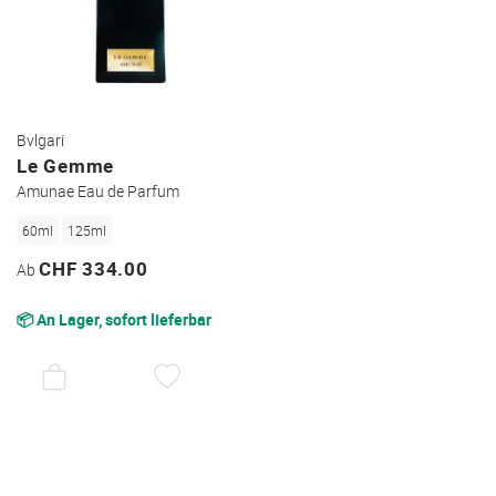
Bvlgari
Le Gemme
Amunae Eau de Parfum
60ml
125ml
CHF 334.00
Ab
📦 An Lager, sofort lieferbar
AUF
DEN
WUNSCHZETTEL