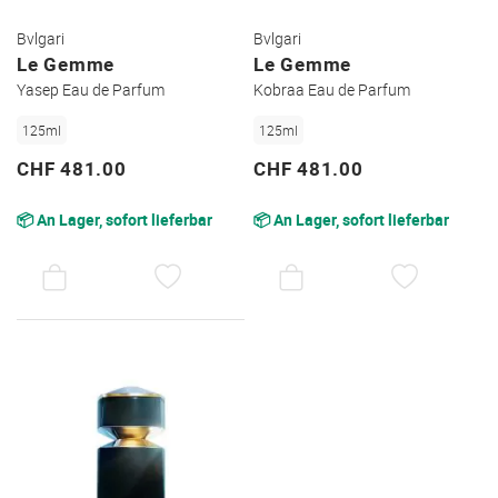
Bvlgari
Bvlgari
Le Gemme
Le Gemme
Yasep Eau de Parfum
Kobraa Eau de Parfum
125ml
125ml
CHF 481.00
CHF 481.00
📦 An Lager, sofort lieferbar
📦 An Lager, sofort lieferbar
AUF
AUF
DEN
DEN
WUNSCHZETTEL
WUNSC