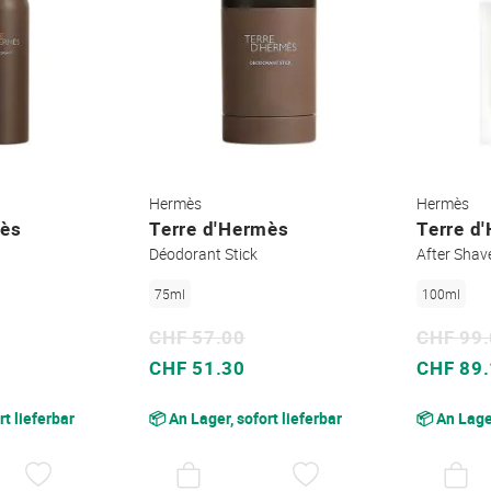
Hermès
Hermès
mès
Terre d'Hermès
Terre d
Déodorant Stick
After Sha
75ml
100ml
CHF 57.00
CHF 99
Sonderpreis
Sonderpreis
CHF 51.30
CHF 89
rt lieferbar
📦 An Lager, sofort lieferbar
📦 An Lager
AUF
AUF
DEN
DEN