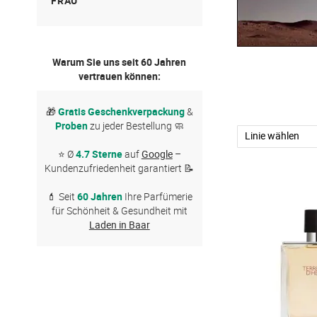
FRAU
Barénia
Warum Sie uns seit 60 Jahren
Collection Jardins
vertrauen können:
Eau d'Orange Verte
🎁
Gratis Geschenkverpackung
&
Proben
zu jeder Bestellung 🧼
Les Colognes
⭐ Ø
4.7 Sterne
auf
Google
–
Voyage d'Hermès
Kundenzufriedenheit garantiert 📝
💄 Seit
60 Jahren
Ihre Parfümerie
für Schönheit & Gesundheit mit
Laden in Baar