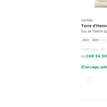
Hermès
Terre d'Her
Eau de Toilette S
30ml
50ml
+ 2
CHF 105.00
Sonderpreis
CHF 94.50
Ab
📦 An Lager, sofo