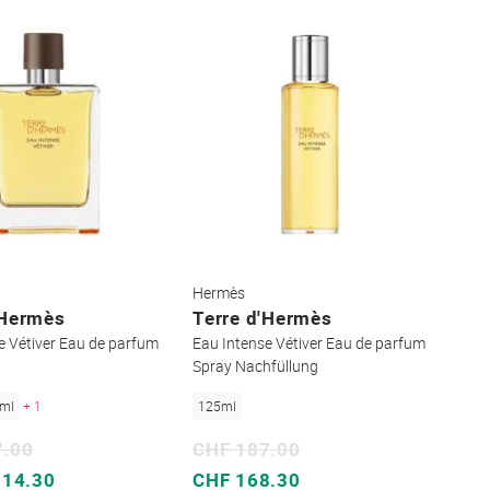
Hermès
'Hermès
Terre d'Hermès
e Vétiver Eau de parfum
Eau Intense Vétiver Eau de parfum
Spray Nachfüllung
ml
+ 1
125ml
7.00
CHF 187.00
Sonderpreis
114.30
CHF 168.30