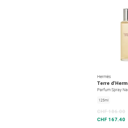
Hermès
Terre d'Her
Parfum Spray Na
125ml
CHF 186.00
Sonderpreis
CHF 167.40