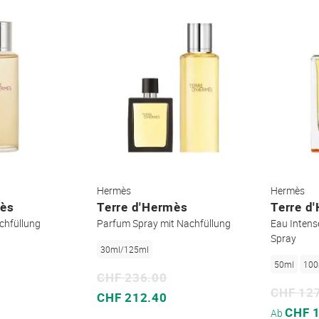
Hermès
Hermès
mès
Terre d'Hermès
Terre d
chfüllung
Parfum Spray mit Nachfüllung
Eau Intens
Spray
30ml/125ml
50ml
100
CHF 236.00
CHF 12
Sonderpreis
CHF 212.40
Sonderpreis
CHF 
Ab