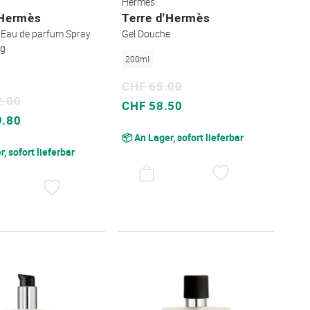
Hermès
'Hermès
Terre d'Hermès
 Eau de parfum Spray
Gel Douche
ng
200ml
CHF 65.00
2.00
Sonderpreis
CHF 58.50
9.80
📦 An Lager, sofort lieferbar
, sofort lieferbar
AUF
DEN
AUF
WUNSCHZET
DEN
WUNSCHZETTEL