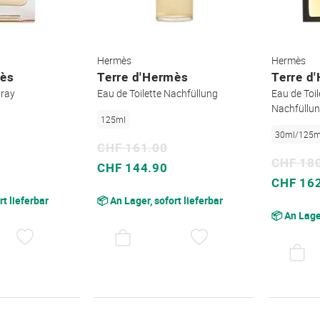
Hermès
Hermès
mès
Terre d'Hermès
Terre d
pray
Eau de Toilette Nachfüllung
Eau de Toil
Nachfüllu
125ml
30ml/125m
CHF 161.00
CHF 18
Sonderpreis
CHF 144.90
Sonderpreis
CHF 16
rt lieferbar
📦 An Lager, sofort lieferbar
📦 An Lager
AUF
AUF
DEN
DEN
WUNSCHZETTEL
WUNSCHZETTEL