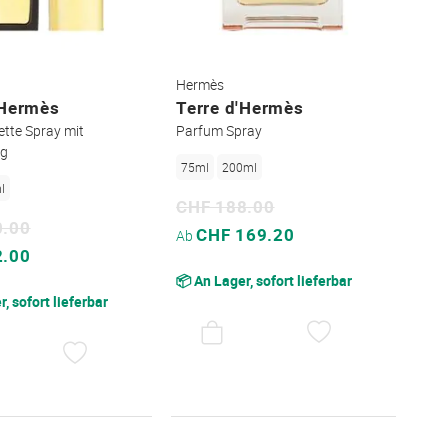
Hermès
'Hermès
Terre d'Hermès
ette Spray mit
Parfum Spray
ng
75ml
200ml
l
CHF 188.00
0.00
Sonderpreis
CHF 169.20
Ab
2.00
📦 An Lager, sofort lieferbar
, sofort lieferbar
AUF
DEN
AUF
WUNSCHZET
DEN
WUNSCHZETTEL