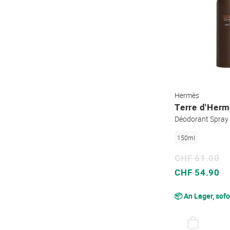
Hermès
Terre d'Her
Déodorant Spray
150ml
CHF 61.00
Sonderpreis
CHF 54.90
📦 An Lager, sofo