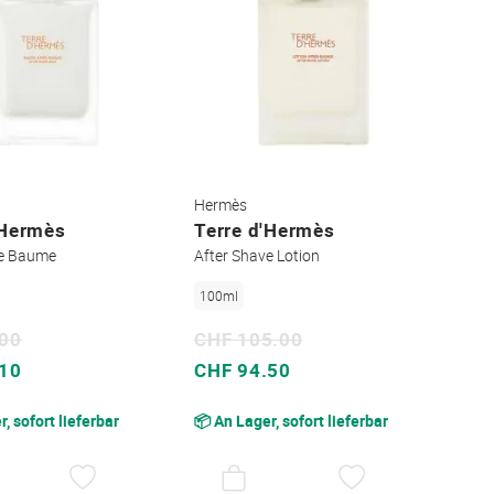
Hermès
'Hermès
Terre d'Hermès
ve Baume
After Shave Lotion
100ml
.00
CHF 105.00
Sonderpreis
.10
CHF 94.50
, sofort lieferbar
📦 An Lager, sofort lieferbar
AUF
AUF
DEN
DEN