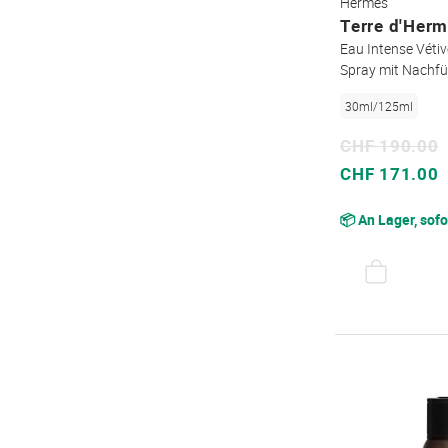
Hermès
Terre d'Her
Eau Intense Véti
Spray mit Nachfü
30ml/125ml
CHF 190.00
Sonderpreis
CHF 171.00
📦 An Lager, sofo