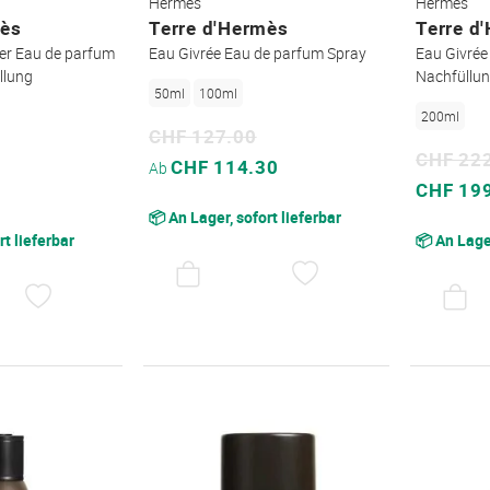
Hermès
Hermès
mès
Terre d'Hermès
Terre d
ver Eau de parfum
Eau Givrée Eau de parfum Spray
Eau Givrée
llung
Nachfüllu
50ml
100ml
200ml
CHF 127.00
CHF 22
Sonderpreis
CHF 114.30
Ab
Sonderpreis
CHF 19
📦 An Lager, sofort lieferbar
rt lieferbar
📦 An Lager
AUF
DEN
AUF
WUNSCHZETTEL
DEN
WUNSCHZETTEL