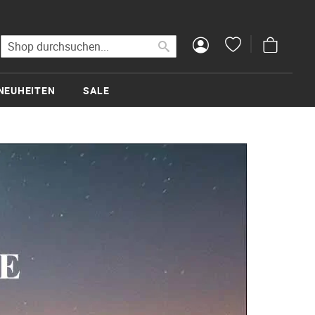
Mein Wa
Suche
Suche
NEUHEITEN
SALE