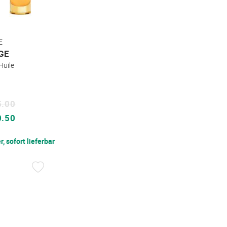
E
GE
Huile
5.00
0.50
, sofort lieferbar
AUF
DEN
WUNSCHZETTEL