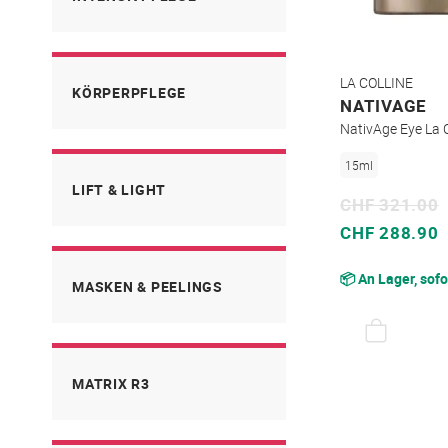
LA COLLINE
KÖRPERPFLEGE
NATIVAGE
NativAge Eye La
15ml
LIFT & LIGHT
CHF 321.00
Sonderpreis
CHF 288.90
📦 An Lager, sofo
MASKEN & PEELINGS
MATRIX R3