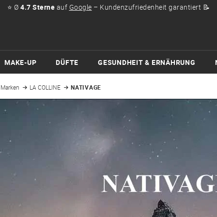
⭐ Ø
4.7 Sterne
auf
Google
– Kundenzufriedenheit garantiert 📝
MAKE-UP
DÜFTE
GESUNDHEIT & ERNÄHRUNG
Marken
LA COLLINE
NATIVAGE