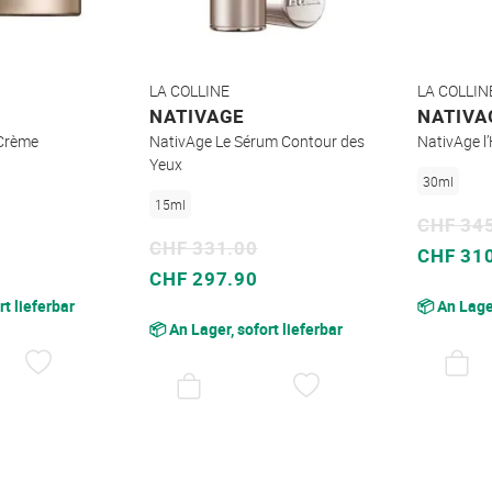
LA COLLINE
LA COLLIN
NATIVAGE
NATIVA
 Crème
NativAge Le Sérum Contour des
NativAge l’
Yeux
30ml
15ml
CHF 34
CHF 331.00
Sonderpreis
CHF 31
Sonderpreis
CHF 297.90
rt lieferbar
📦 An Lager
📦 An Lager, sofort lieferbar
AUF
DEN
AUF
WUNSCHZETTEL
DEN
WUNSCHZETTEL