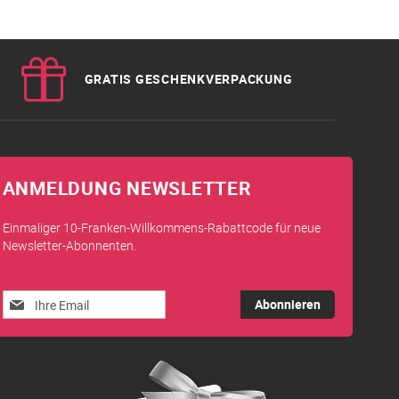
GRATIS GESCHENKVERPACKUNG
ANMELDUNG NEWSLETTER
Einmaliger 10-Franken-Willkommens-Rabattcode für neue
Newsletter-Abonnenten.
Melden
Abonnieren
Sie
sich
für
unseren
Newsletter