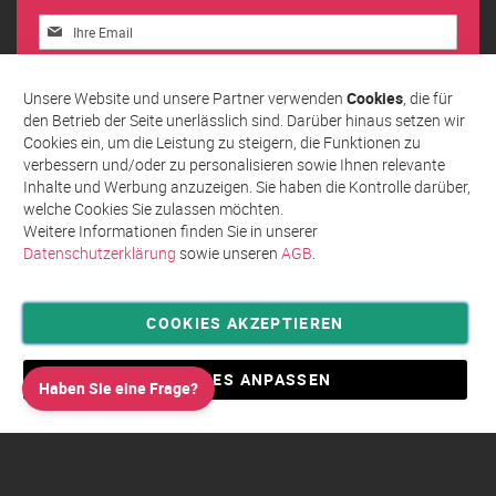
Melden
Sie
sich
Abonnieren
für
Unsere Website und unsere Partner verwenden
Cookies
, die für
unseren
den Betrieb der Seite unerlässlich sind. Darüber hinaus setzen wir
Newsletter
Cookies ein, um die Leistung zu steigern, die Funktionen zu
an:
verbessern und/oder zu personalisieren sowie Ihnen relevante
Inhalte und Werbung anzuzeigen. Sie haben die Kontrolle darüber,
welche Cookies Sie zulassen möchten.
Weitere Informationen finden Sie in unserer
Datenschutzerklärung
sowie unseren
AGB
.
COOKIES AKZEPTIEREN
Privatsphäre und Datenschutz
Allgemeine Geschäftsbedingungen AGB
COOKIES ANPASSEN
Haben Sie eine Frage?
Impressum