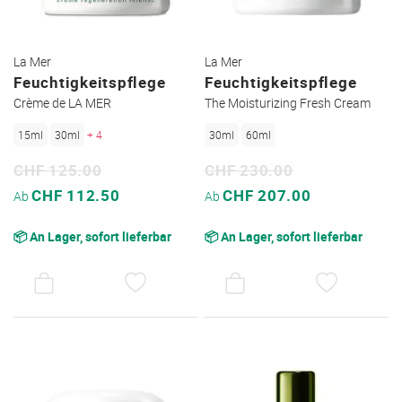
La Mer
La Mer
Feuchtigkeitspflege
Feuchtigkeitspflege
Crème de LA MER
The Moisturizing Fresh Cream
15ml
30ml
+ 4
30ml
60ml
CHF 125.00
CHF 230.00
Sonderpreis
Sonderpreis
CHF 112.50
CHF 207.00
Ab
Ab
📦 An Lager, sofort lieferbar
📦 An Lager, sofort lieferbar
AUF
AUF
DEN
DEN
WUNSCHZETTEL
WUNSC