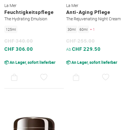
La Mer
La Mer
Feuchtigkeitspflege
Anti-Aging Pflege
The Hydrating Emulsion
The Rejuvenating Night Cream
125ml
30ml
60ml
+ 1
CHF 340.00
CHF 255.00
Sonderpreis
Sonderpreis
CHF 306.00
CHF 229.50
Ab
📦 An Lager, sofort lieferbar
📦 An Lager, sofort lieferbar
AUF
AUF
DEN
DEN
WUNSCHZETTEL
WUNSC