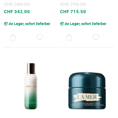
CHF 380.00
CHF 795.00
Sonderpreis
Sonderpreis
CHF 342.00
CHF 715.50
📦 An Lager, sofort lieferbar
📦 An Lager, sofort lieferbar
AUF
AUF
DEN
DEN
WUNSCHZETTEL
WUNSC