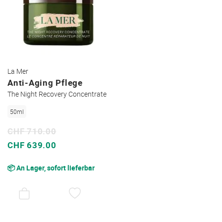
La Mer
Anti-Aging Pflege
The Night Recovery Concentrate
50ml
CHF 710.00
Sonderpreis
CHF 639.00
📦 An Lager, sofort lieferbar
AUF
DEN
WUNSCHZETTEL