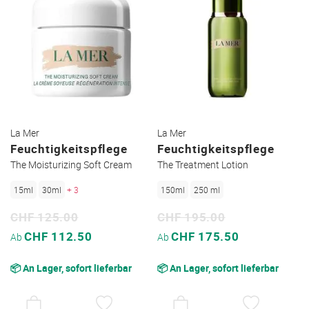
La Mer
La Mer
Feuchtigkeitspflege
Feuchtigkeitspflege
The Moisturizing Soft Cream
The Treatment Lotion
15ml
30ml
+ 3
150ml
250 ml
CHF 125.00
CHF 195.00
Sonderpreis
Sonderpreis
CHF 112.50
CHF 175.50
Ab
Ab
📦 An Lager, sofort lieferbar
📦 An Lager, sofort lieferbar
AUF
AUF