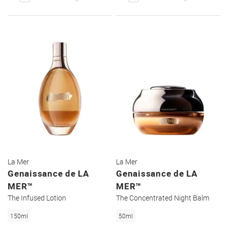
DEN
DEN
WUNSCHZETTEL
WUNSC
La Mer
La Mer
Genaissance de LA
Genaissance de LA
MER™
MER™
The Infused Lotion
The Concentrated Night Balm
150ml
50ml