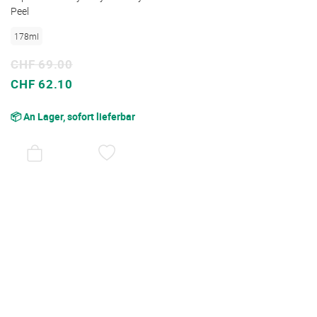
Peel
178ml
CHF 69.00
Sonderpreis
CHF 62.10
📦 An Lager, sofort lieferbar
AUF
DEN
WUNSCHZETTEL