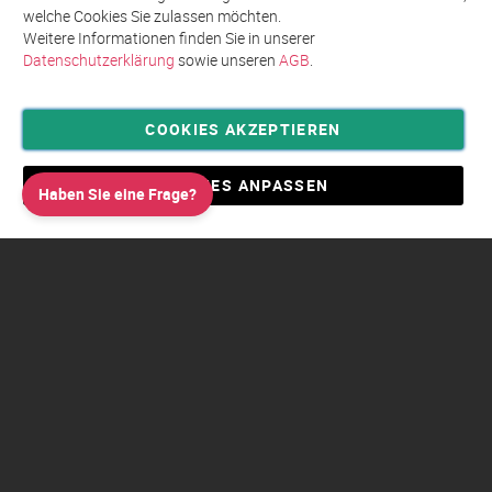
welche Cookies Sie zulassen möchten.
Weitere Informationen finden Sie in unserer
Datenschutzerklärung
sowie unseren
AGB
.
COOKIES AKZEPTIEREN
Privatsphäre und Datenschutz
Allgemeine Geschäftsbedingungen AGB
COOKIES ANPASSEN
Haben Sie eine Frage?
Impressum