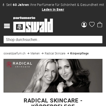
💄 Seit
60 Jahren
Ihre Parfümerie für Schönheit & Gesundheit mit
Laden in Baar
Me
oswaldparfum.ch
Marken
Radical Skincare
Körperpflege
RADICAL SKINCARE -