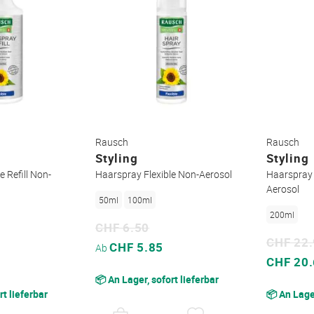
Rausch
Rausch
Styling
Styling
e Refill Non-
Haarspray Flexible Non-Aerosol
Haarspray 
Aerosol
50ml
100ml
200ml
CHF 6.50
CHF 22
Sonderpreis
CHF 5.85
Ab
Sonderpreis
CHF 20
📦 An Lager, sofort lieferbar
rt lieferbar
📦 An Lager
AUF