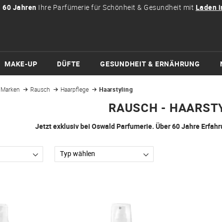
t
60 Jahren
Ihre Parfümerie für Schönheit & Gesundheit mit
Laden i
MAKE-UP
DÜFTE
GESUNDHEIT & ERNÄHRUNG
Marken
Rausch
Haarpflege
Haarstyling
RAUSCH - HAARST
Jetzt exklusiv bei Oswald Parfumerie. Über 60 Jahre Erfah