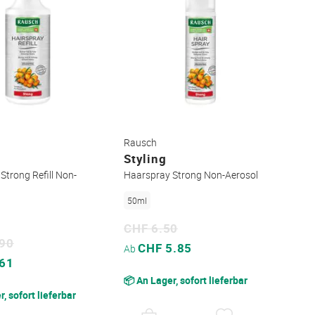
Rausch
Styling
Strong Refill Non-
Haarspray Strong Non-Aerosol
50ml
CHF 6.50
.90
Sonderpreis
CHF 5.85
Ab
.61
📦 An Lager, sofort lieferbar
, sofort lieferbar
AUF