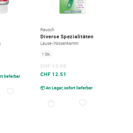
Rausch
Diverse Spezialitäten
g
Läuse-/Nissenkamm
1 Stk.
CHF 13.90
Sonderpreis
CHF 12.51
rt lieferbar
📦 An Lager, sofort lieferbar
AUF
DEN
WUNSCHZETTEL
AUF
DEN
WUNSCHZETTEL