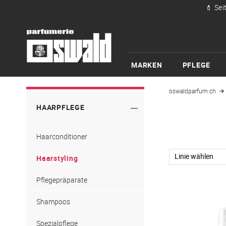
💄 Sei
MARKEN
PFLEGE
oswaldparfum.ch
HAARPFLEGE
Haarconditioner
Haarstyling
Pflegepräparate
Shampoos
Spezialpflege