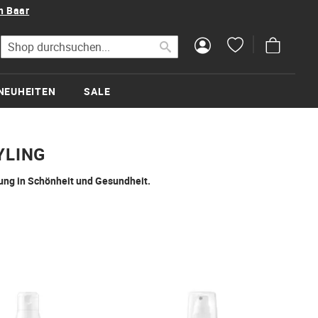
n Baar
Mein Wa
Suche
Suche
NEUHEITEN
SALE
YLING
rung in Schönheit und Gesundheit.