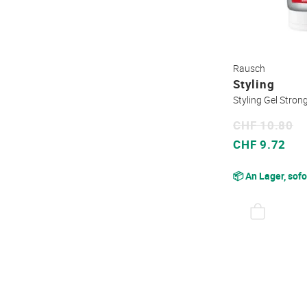
Rausch
Styling
Styling Gel Stron
CHF 10.80
Sonderpreis
CHF 9.72
📦 An Lager, sofo