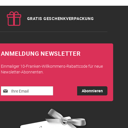
GRATIS GESCHENKVERPACKUNG
ANMELDUNG NEWSLETTER
Einmaliger 10-Franken-Willkommens-Rabattcode für neue
Newsletter-Abonnenten.
Melden
Abonnieren
Sie
sich
für
unseren
Newsletter
an: