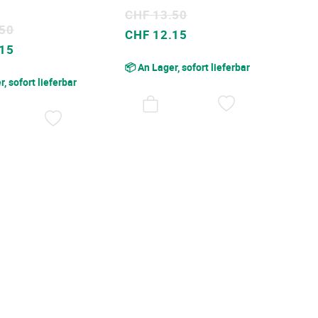
CHF 13.50
.50
Sonderpreis
CHF 12.15
.15
📦 An Lager, sofort lieferbar
, sofort lieferbar
AUF
DEN
AUF
WUNSCHZET
DEN
WUNSCHZETTEL