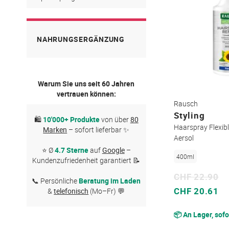
NAHRUNGSERGÄNZUNG
Warum Sie uns seit 60 Jahren
vertrauen können:
Rausch
Styling
🛍
10'000+ Produkte
von über
80
Haarspray Flexibl
Marken
– sofort lieferbar ✨
Aersol
⭐ Ø
4.7 Sterne
auf
Google
–
400ml
Kundenzufriedenheit garantiert 📝
CHF 22.90
📞 Persönliche
Beratung im Laden
Sonderpreis
CHF 20.61
&
telefonisch
(Mo–Fr) 💬
📦 An Lager, sofo