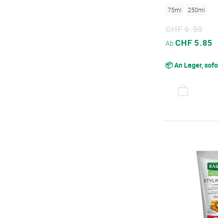
75ml
250ml
CHF 6.50
Sonderpreis
CHF 5.85
Ab
📦 An Lager, sofo