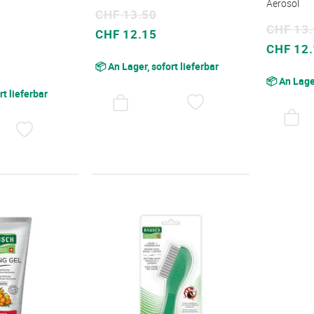
Aerosol
CHF 13.50
CHF 13
Sonderpreis
CHF 12.15
Sonderpreis
CHF 12
📦 An Lager, sofort lieferbar
📦 An Lager
rt lieferbar
AUF
DEN
WUNSCHZETTEL
AUF
DEN
WUNSCHZETTEL