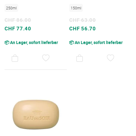
250ml
150ml
CHF 86.00
CHF 63.00
Sonderpreis
Sonderpreis
CHF 77.40
CHF 56.70
📦 An Lager, sofort lieferbar
📦 An Lager, sofort lieferbar
AUF
AUF
DEN
DEN
WUNSCHZETTEL
WUNSC