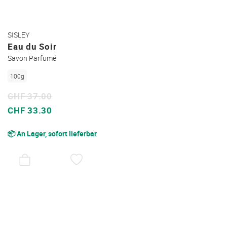
SISLEY
Eau du Soir
Savon Parfumé
100g
CHF 37.00
Sonderpreis
CHF 33.30
📦 An Lager, sofort lieferbar
AUF
DEN
WUNSCHZETTEL