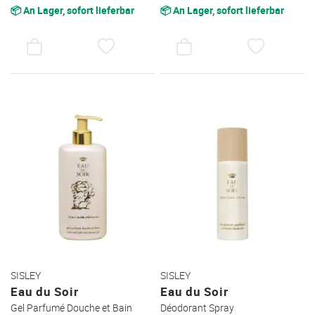
📦 An Lager, sofort lieferbar
📦 An Lager, sofort lieferbar
AUF
AUF
DEN
DEN
WUNSCHZETTEL
WUNSC
SISLEY
SISLEY
Eau du Soir
Eau du Soir
Gel Parfumé Douche et Bain
Déodorant Spray