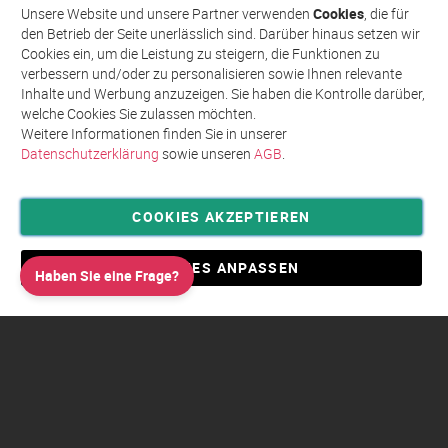
Abonnieren
für
Unsere Website und unsere Partner verwenden
Cookies
, die für
unseren
den Betrieb der Seite unerlässlich sind. Darüber hinaus setzen wir
Newsletter
Cookies ein, um die Leistung zu steigern, die Funktionen zu
an:
verbessern und/oder zu personalisieren sowie Ihnen relevante
Inhalte und Werbung anzuzeigen. Sie haben die Kontrolle darüber,
welche Cookies Sie zulassen möchten.
Weitere Informationen finden Sie in unserer
Datenschutzerklärung
sowie unseren
AGB
.
COOKIES AKZEPTIEREN
Privatsphäre und Datenschutz
Allgemeine Geschäftsbedingungen AGB
COOKIES ANPASSEN
Haben Sie eine Frage?
Impressum