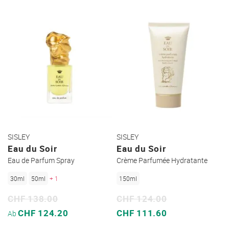
SISLEY
SISLEY
Eau du Soir
Eau du Soir
Eau de Parfum Spray
Crème Parfumée Hydratante
30ml
50ml
+ 1
150ml
CHF 138.00
CHF 124.00
Sonderpreis
Sonderpreis
CHF 124.20
CHF 111.60
Ab