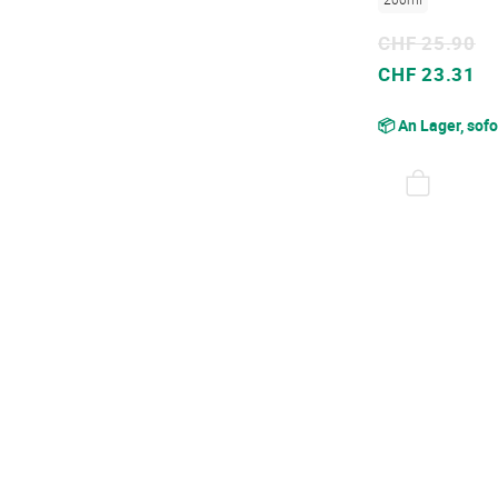
CHF 25.90
Sonderpreis
CHF 23.31
📦 An Lager, sofo