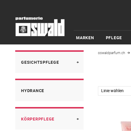
MARKEN
PFLEGE
oswaldparfum.ch
GESICHTSPFLEGE
Augen und Lippenpflege
HYDRANCE
Cicalfate
Cleanance
Feuchtigkeitspflege
KÖRPERPFLEGE
PhysioLift