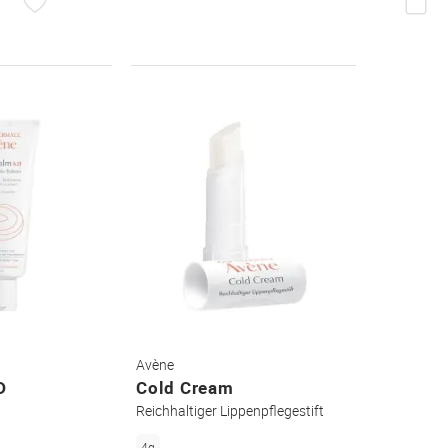
WUNSCHZETTEL
DEN
WUNSCHZETTEL
Avène
D
Cold Cream
Reichhaltiger Lippenpflegestift
4g