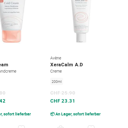
Avène
ream
XeraCalm A.D
Handcreme
Creme
200ml
.80
CHF 25.90
Sonderpreis
.42
CHF 23.31
, sofort lieferbar
📦 An Lager, sofort lieferbar
AUF
AUF