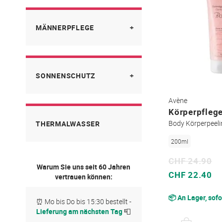
Allgemein
Reinigung
MÄNNERPFLEGE
Cold Cream
Tolérance Extrême
XeraCalm A.D
Gesichtspflege
SONNENSCHUTZ
Nach der Rasur
Rasur
Avène
Empfindliche Haut
Körperpfleg
Body Körperpeeli
THERMALWASSER
Spezialpflege
200ml
Überempfindliche Haut
CHF 24.90
Warum Sie uns seit 60 Jahren
Sonderpreis
CHF 22.40
vertrauen können:
📦 An Lager, sofo
⏰ Mo bis Do bis 15:30 bestellt -
Lieferung am nächsten Tag
📮