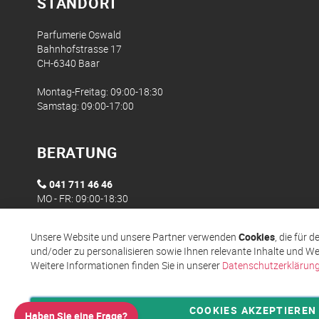
STANDORT
Parfumerie Oswald
Bahnhofstrasse 17
CH-6340 Baar
Montag-Freitag: 09:00-18:30
Samstag: 09:00-17:00
BERATUNG
041 711 46 46
MO - FR: 09:00-18:30
Unsere Website und unsere Partner verwenden
Cookies
, die für 
und/oder zu personalisieren sowie Ihnen relevante Inhalte und We
Weitere Informationen finden Sie in unserer
Datenschutzerklärun
COOKIES AKZEPTIEREN
Haben Sie eine Frage?