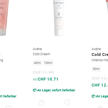
Avène
Avène
e
Cold Cream
Cold C
ng
Intensiv-
40ml
100ml
50ml
CHF 11.90
CHF 13
Sonderpreis
CHF 10.71
Ab
Sonderpreis
CHF 12
📦 An Lager, sofort lieferbar
rt lieferbar
📦 An Lager
AUF
DEN
AUF