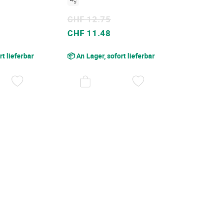
CHF 12.75
Sonderpreis
CHF 11.48
rt lieferbar
📦 An Lager, sofort lieferbar
AUF
AUF
DEN
DEN
WUNSCHZETTEL
WUNSCHZETTEL