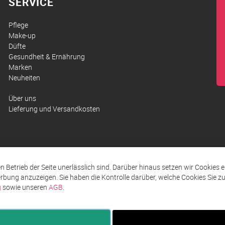
SERVICE
Pflege
Make-up
Düfte
Gesundheit & Ernährung
Marken
Neuheiten
Über uns
Lieferung und Versandkosten
den Betrieb der Seite unerlässlich sind. Darüber hinaus setzen wir Cookies 
rbung anzuzeigen. Sie haben die Kontrolle darüber, welche Cookies Sie 
g
sowie unseren
AGB
.