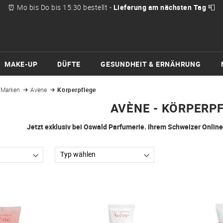
⏰ Mo bis Do bis 15:30 bestellt -
Lieferung am nächsten Tag
📮
MAKE-UP
DÜFTE
GESUNDHEIT & ERNÄHRUNG
Marken
Avène
Körperpflege
AVÈNE - KÖRPERP
Jetzt exklusiv bei Oswald Parfumerie. Ihrem Schweizer Online