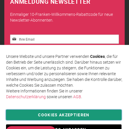
ANMELDUNG NEWSLETTER
Einmaliger 10-Franken-Willkommens-Rabattcode für neue
Newsletter-Abonnenten.
Melden
Sie
sich
Abonnieren
für
Unsere Website und unsere Partner verwenden
Cookies
, die für
unseren
den Betrieb der Seite unerlässlich sind. Darüber hinaus setzen wir
Newsletter
Cookies ein, um die Leistung zu steigern, die Funktionen zu
an:
verbessern und/oder zu personalisieren sowie Ihnen relevante
Inhalte und Werbung anzuzeigen. Sie haben die Kontrolle darüber,
welche Cookies Sie zulassen möchten.
Weitere Informationen finden Sie in unserer
Datenschutzerklärung
sowie unseren
AGB
.
COOKIES AKZEPTIEREN
Privatsphäre und Datenschutz
Allgemeine Geschäftsbedingungen AGB