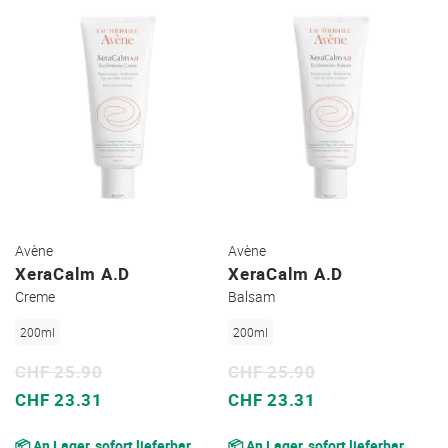
Avène
Avène
XeraCalm A.D
XeraCalm A.D
Creme
Balsam
200ml
200ml
CHF 25.90
CHF 25.90
Sonderpreis
Sonderpreis
CHF 23.31
CHF 23.31
📦 An Lager, sofort lieferbar
📦 An Lager, sofort lieferbar