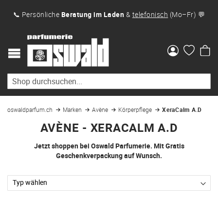
📞 Persönliche
Beratung im Laden
&
telefonisch
(Mo–Fr) 💬
Me
oswaldparfum.ch
Marken
Avène
Körperpflege
XeraCalm A.D
AVÈNE - XERACALM A.D
Jetzt shoppen bei Oswald Parfumerie. Mit Gratis
Geschenkverpackung auf Wunsch.