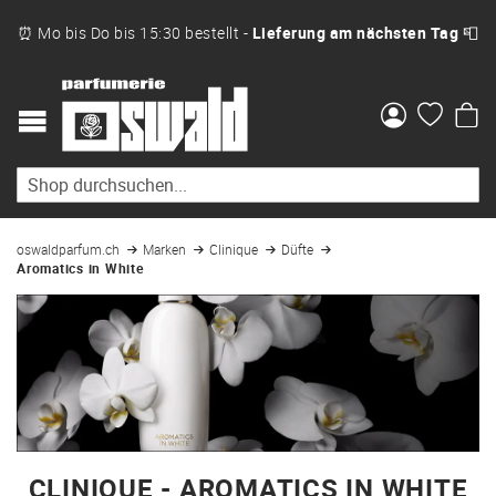
⏰ Mo bis Do bis 15:30 bestellt -
Lieferung am nächsten Tag
📮
Me
oswaldparfum.ch
Marken
Clinique
Düfte
Aromatics in White
CLINIQUE - AROMATICS IN WHITE