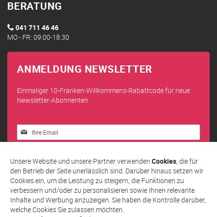
BERATUNG
041 711 46 46
MO - FR: 09:00-18:30
ANMELDUNG NEWSLETTER
Einmaliger 10-Franken-Willkommens-Rabattcode für neue
Newsletter-Abonnenten.
Melden
Sie
sich
Abonnieren
für
Unsere Website und unsere Partner verwenden
Cookies
, die für
unseren
den Betrieb der Seite unerlässlich sind. Darüber hinaus setzen wir
Newsletter
Cookies ein, um die Leistung zu steigern, die Funktionen zu
an:
verbessern und/oder zu personalisieren sowie Ihnen relevante
Inhalte und Werbung anzuzeigen. Sie haben die Kontrolle darüber,
welche Cookies Sie zulassen möchten.