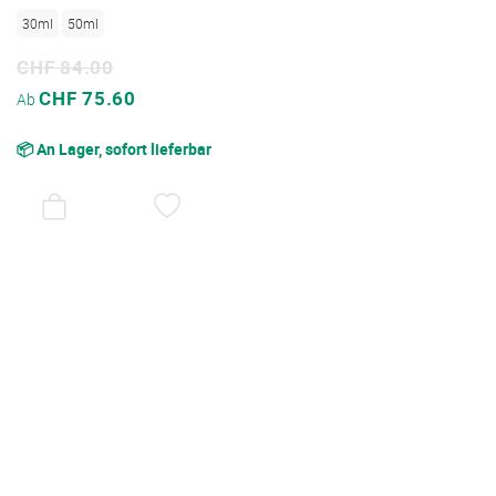
30ml
50ml
CHF 84.00
Sonderpreis
CHF 75.60
Ab
📦 An Lager, sofort lieferbar
AUF
DEN
WUNSCHZETTEL