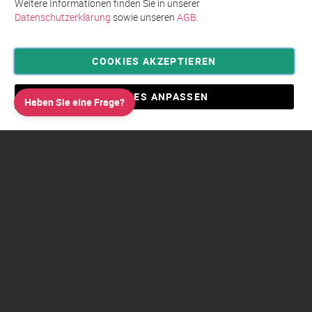
Weitere Informationen finden Sie in unserer
Datenschutzerklärung
sowie unseren
AGB
.
COOKIES AKZEPTIEREN
Privatsphäre und Datenschutz
Allgemeine Geschäftsbedingungen AGB
COOKIES ANPASSEN
Haben Sie eine Frage?
Impressum