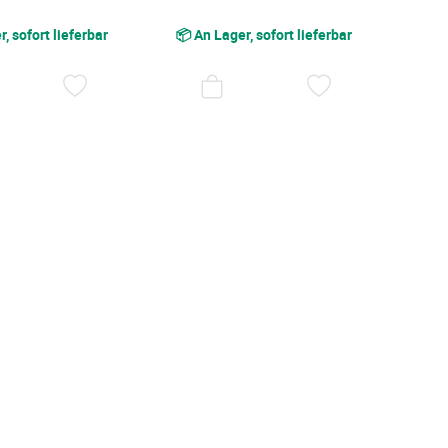
, sofort lieferbar
📦 An Lager, sofort lieferbar
AUF
AUF
DEN
DEN
WUNSCHZETTEL
WUNSCHZET