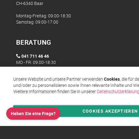
CH-6340 Baar
Montag-Freitag: 09:00-18:30
Samstag: 09:00-17:00
BERATUNG
041 711 46 46
MO - FR: 09:00-18:30
Unsere Website und unsere Partner verwenden
Cookies
, die für 
und/oder zu personalisieren sowie Ihnen relevante Inhalte und We
Weitere Informationen finden Sie in unserer
Datenschutzerklärun
COOKIES AKZEPTIEREN
Haben Sie eine Frage?
Privatsphäre und Datenschutz
Allgemeine Geschäftsbed