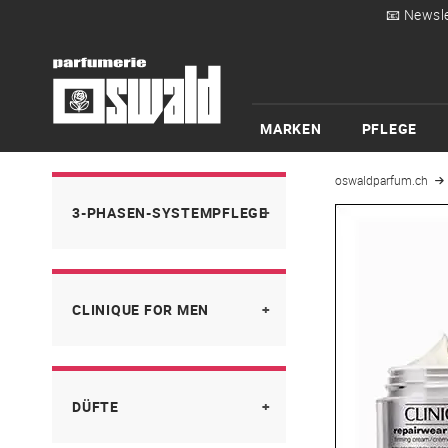
📧 Newsle
MARKEN
PFLEGE
oswaldparfum.ch
3-PHASEN-SYSTEMPFLEGE
Reinigungsbürste
CLINIQUE FOR MEN
Schritt 1: Reinigung
Schritt 2: Exfoliation
3-Phasen-Systempflege
Schritt 3: Feuchtigkeitspflege
DÜFTE
Gesichtspflege
Schritt 1: Reinigen
Starter Set