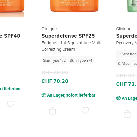
Clinique
Clinique
e SPF40
Superdefense SPF25
Superde
Fatigue + 1st Signs of Age Multi
Recovery M
Correcting Cream
1: Sehr tro
Skin Type 1/2
Skin Type 3/4
3: Mischhaut
CHF 78.00
CHF 82
Sonderpreis
CHF 70.20
Sonderpreis
CHF 73
rt lieferbar
📦 An Lager, sofort lieferbar
📦 An Lager
AUF
DEN
AUF
WUNSCHZETTEL
DEN
WUNSCHZETTEL