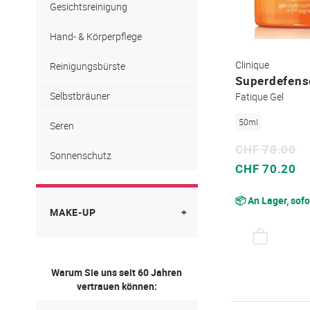
Gesichtsreinigung
Hand- & Körperpflege
Clinique
Reinigungsbürste
Superdefens
Selbstbräuner
Fatique Gel
50ml
Seren
CHF 78.00
Sonnenschutz
Sonderpreis
CHF 70.20
📦 An Lager, sofo
MAKE-UP
Augenbrauen
Warum Sie uns seit 60 Jahren
Bronzer
vertrauen können: