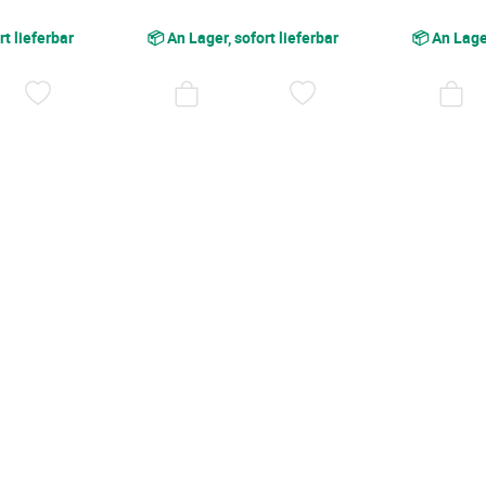
rt lieferbar
📦 An Lager, sofort lieferbar
📦 An Lager
AUF
AUF
DEN
DEN
WUNSCHZETTEL
WUNSCHZETTEL