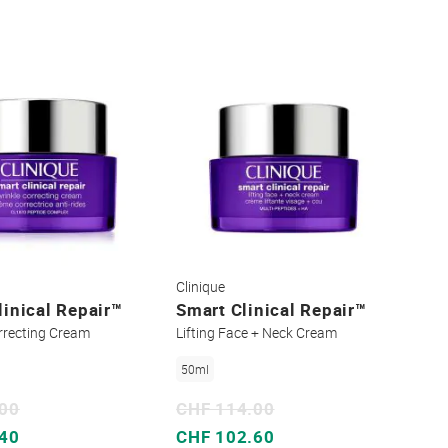
Clinique
linical Repair™
Smart Clinical Repair™
rrecting Cream
Lifting Face + Neck Cream
50ml
.00
CHF 114.00
Sonderpreis
.40
CHF 102.60