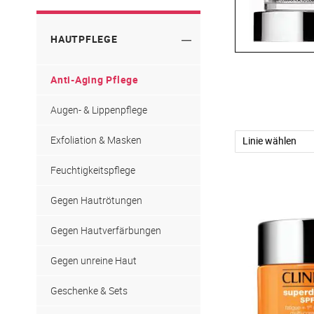
Körperpflege
Schritt 2: Exfolieren
Aromatics Elixir
Rasur
Schritt 3: Feuchtigkeit
HAUTPFLEGE
Aromatics in Black
Spezialpflege
Aromatics in White
Anti-Aging Pflege
Happy
Augen- & Lippenpflege
Happy for men
Exfoliation & Masken
Feuchtigkeitspflege
Gegen Hautrötungen
Gegen Hautverfärbungen
Gegen unreine Haut
Geschenke & Sets