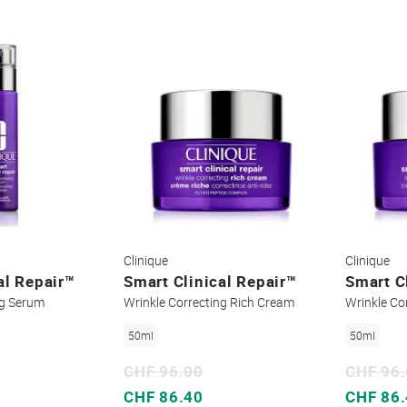
Clinique
Clinique
al Repair™
Smart Clinical Repair™
Smart C
ng Serum
Wrinkle Correcting Rich Cream
Wrinkle Co
50ml
50ml
CHF 96.00
CHF 96
Sonderpreis
Sonderpreis
CHF 86.40
CHF 86