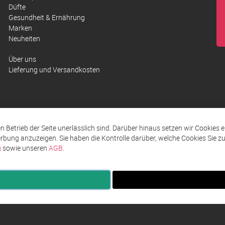
Düfte
Gesundheit & Ernährung
Marken
Neuheiten
Über uns
Lieferung und Versandkosten
den Betrieb der Seite unerlässlich sind. Darüber hinaus setzen wir Cookies 
rbung anzuzeigen. Sie haben die Kontrolle darüber, welche Cookies Sie 
g
sowie unseren
AGB
.
ingungen AGB
Impressum