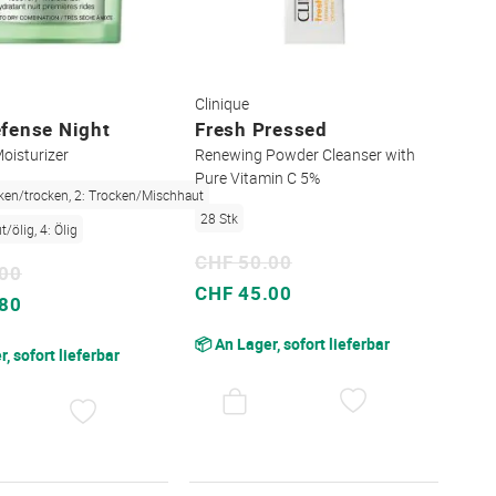
Clinique
fense Night
Fresh Pressed
oisturizer
Renewing Powder Cleanser with
Pure Vitamin C 5%
cken/trocken, 2: Trocken/Mischhaut
28 Stk
/ölig, 4: Ölig
CHF 50.00
.00
Sonderpreis
CHF 45.00
.80
📦 An Lager, sofort lieferbar
, sofort lieferbar
AUF
AUF
DEN
DEN
WUNSCHZET
WUNSCHZETTEL