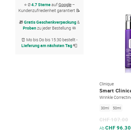
Concealer
⭐ Ø
4.7 Sterne
auf
Google
–
Kundenzufriedenheit garantiert 📝
Eyeliner
🎁
Gratis Geschenkverpackung
&
Foundation
Proben
zu jeder Bestellung 🧼
Lidschatten
⏰ Mo bis Do bis 15:30 bestellt -
Lieferung am nächsten Tag
📮
Lip Liner
Lipgloss
Lippenstift
Clinique
Make-up Pinsel & Tools
Smart Clinic
Wrinkle Correcti
Mascara
30ml
50ml
Primer
CHF 107.00
Puder
Sonderpreis
CHF 96.30
Ab