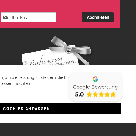
Melden
Abonnieren
Sie
sich
für
unseren
Newsletter
an:
ein, um die Leistung zu steigern, die Funktionen zu verbessern
zulassen möchten.
COOKIES ANPASSEN