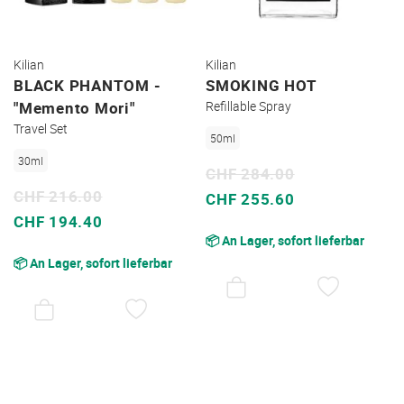
Kilian
Kilian
BLACK PHANTOM -
SMOKING HOT
"Memento Mori"
Refillable Spray
Travel Set
50ml
30ml
CHF 284.00
CHF 216.00
Sonderpreis
CHF 255.60
Sonderpreis
CHF 194.40
📦 An Lager, sofort lieferbar
📦 An Lager, sofort lieferbar
AUF
DEN
AUF
WUNSC
DEN
WUNSCHZETTEL