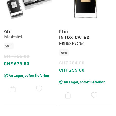
Kilian
Kilian
Intoxicated
INTOXICATED
Refillable Spray
50ml
50ml
CHF 755.00
CHF 284.00
Sonderpreis
CHF 679.50
Sonderpreis
CHF 255.60
📦 An Lager, sofort lieferbar
📦 An Lager, sofort lieferbar
AUF
DEN
AUF
WUNSCHZETTEL
DEN
WUNSC