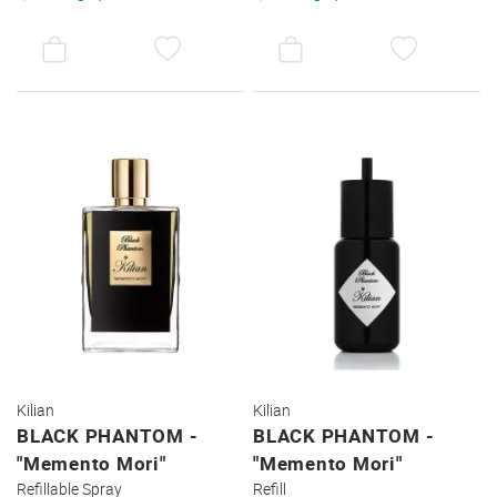
AUF
AUF
DEN
DEN
WUNSCHZETTEL
WUNSC
Kilian
Kilian
BLACK PHANTOM -
BLACK PHANTOM -
"Memento Mori"
"Memento Mori"
Refillable Spray
Refill