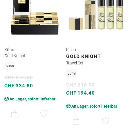
Kilian
Kilian
Gold Knight
GOLD KNIGHT
Travel Set
50ml
30ml
CHF 372.00
CHF 216.00
Sonderpreis
CHF 334.80
Sonderpreis
CHF 194.40
📦 An Lager, sofort lieferbar
📦 An Lager, sofort lieferbar
AUF
DEN
AUF
WUNSCHZETTEL
DEN
WUNSC