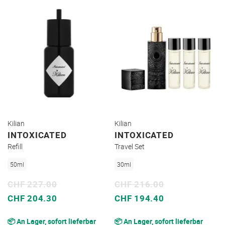
Kilian
Kilian
INTOXICATED
INTOXICATED
Refill
Travel Set
50ml
30ml
CHF 227.00
CHF 216.00
Sonderpreis
Sonderpreis
CHF 204.30
CHF 194.40
📦 An Lager, sofort lieferbar
📦 An Lager, sofort lieferbar