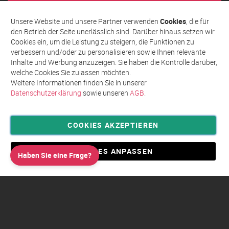
sich
Abonnieren
für
Unsere Website und unsere Partner verwenden
Cookies
, die für
unseren
den Betrieb der Seite unerlässlich sind. Darüber hinaus setzen wir
Newsletter
Cookies ein, um die Leistung zu steigern, die Funktionen zu
an:
verbessern und/oder zu personalisieren sowie Ihnen relevante
Inhalte und Werbung anzuzeigen. Sie haben die Kontrolle darüber,
welche Cookies Sie zulassen möchten.
Weitere Informationen finden Sie in unserer
Datenschutzerklärung
sowie unseren
AGB
.
COOKIES AKZEPTIEREN
Privatsphäre und Datenschutz
Allgemeine Geschäftsbedingungen AGB
COOKIES ANPASSEN
Haben Sie eine Frage?
Impressum