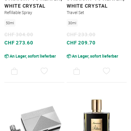
WHITE CRYSTAL
WHITE CRYSTAL
Refillable Spray
Travel Set
50ml
30ml
CHF 304.00
CHF 233.00
Sonderpreis
Sonderpreis
CHF 273.60
CHF 209.70
📦 An Lager, sofort lieferbar
📦 An Lager, sofort lieferbar
AUF
AUF
DEN
DEN
WUNSCHZETTEL
WUNSC