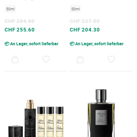
50ml
50ml
CHF 284.00
CHF 227.00
Sonderpreis
Sonderpreis
CHF 255.60
CHF 204.30
📦 An Lager, sofort lieferbar
📦 An Lager, sofort lieferbar
AUF
AUF
DEN
DEN
WUNSCHZETTEL
WUNSC