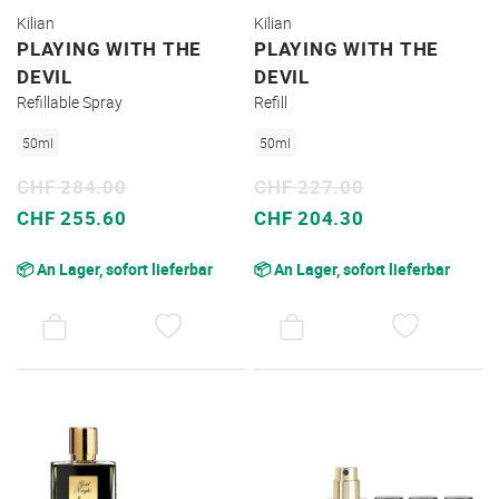
Kilian
Kilian
PLAYING WITH THE
PLAYING WITH THE
DEVIL
DEVIL
Refillable Spray
Refill
50ml
50ml
CHF 284.00
CHF 227.00
Sonderpreis
Sonderpreis
CHF 255.60
CHF 204.30
📦 An Lager, sofort lieferbar
📦 An Lager, sofort lieferbar
AUF
AUF
DEN
DEN
WUNSCHZETTEL
WUNSC