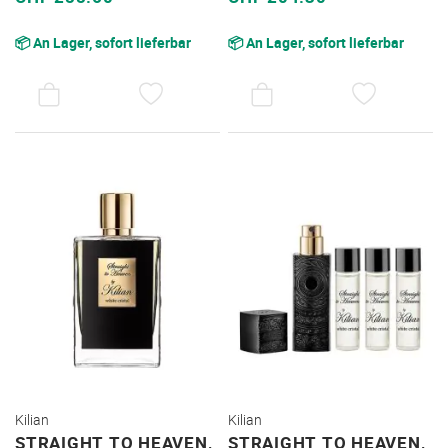
📦 An Lager, sofort lieferbar
📦 An Lager, sofort lieferbar
AUF
AUF
DEN
DEN
WUNSCHZETTEL
WUNSC
Kilian
Kilian
STRAIGHT TO HEAVEN,
STRAIGHT TO HEAVEN,