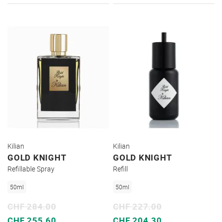
Kilian
Kilian
GOLD KNIGHT
GOLD KNIGHT
Refillable Spray
Refill
50ml
50ml
CHF 284.00
CHF 227.00
Sonderpreis
Sonderpreis
CHF 255.60
CHF 204.30