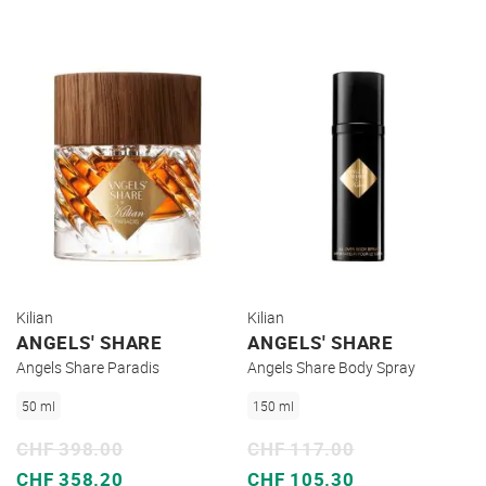
Kilian
Kilian
ANGELS' SHARE
ANGELS' SHARE
Angels Share Paradis
Angels Share Body Spray
50 ml
150 ml
CHF 398.00
CHF 117.00
Sonderpreis
Sonderpreis
CHF 358.20
CHF 105.30