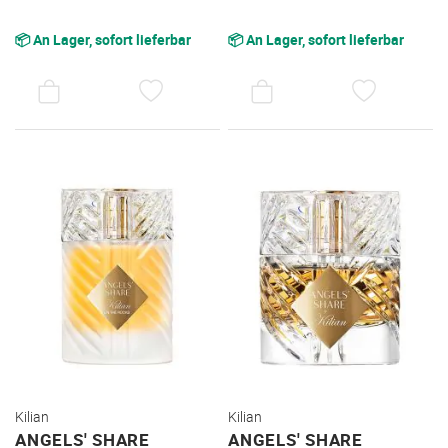
📦 An Lager, sofort lieferbar
📦 An Lager, sofort lieferbar
AUF
AUF
DEN
DEN
WUNSCHZETTEL
WUNSC
Kilian
Kilian
ANGELS' SHARE
ANGELS' SHARE