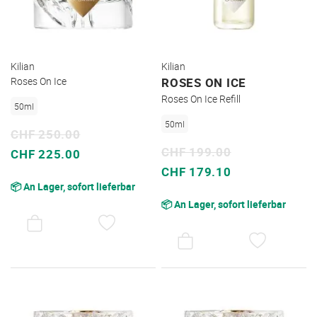
Kilian
Kilian
Roses On Ice
ROSES ON ICE
Roses On Ice Refill
50ml
50ml
CHF 250.00
CHF 199.00
Sonderpreis
CHF 225.00
Sonderpreis
CHF 179.10
📦 An Lager, sofort lieferbar
📦 An Lager, sofort lieferbar
AUF
DEN
AUF
WUNSCHZETTEL
DEN
WUNSC