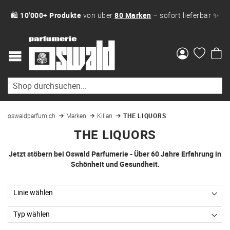
🛍
10'000+ Produkte
von über
80 Marken
– sofort lieferbar ✨
Me
oswaldparfum.ch
Marken
Kilian
THE LIQUORS
THE LIQUORS
Jetzt stöbern bei Oswald Parfumerie - Über 60 Jahre Erfahrung in
Schönheit und Gesundheit.