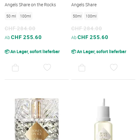
Angels Share on the Rocks
Angels Share
50 ml
100ml
50ml
100ml
CHF 284.00
CHF 284.00
Sonderpreis
Sonderpreis
CHF 255.60
CHF 255.60
Ab
Ab
📦 An Lager, sofort lieferbar
📦 An Lager, sofort lieferbar
AUF
AUF
DEN
DEN
WUNSCHZETTEL
WUNSC