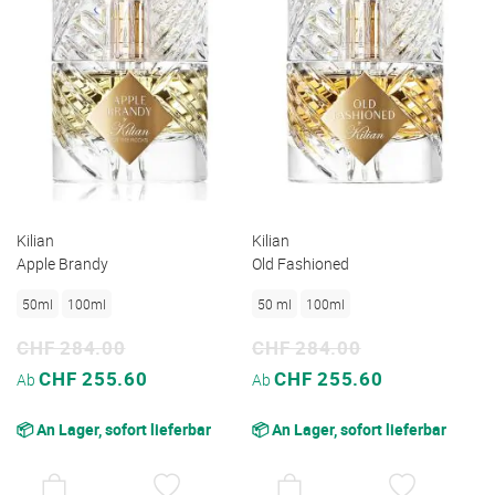
Kilian
Kilian
Apple Brandy
Old Fashioned
50ml
100ml
50 ml
100ml
CHF 284.00
CHF 284.00
Sonderpreis
Sonderpreis
CHF 255.60
CHF 255.60
Ab
Ab
📦 An Lager, sofort lieferbar
📦 An Lager, sofort lieferbar
AUF
AUF