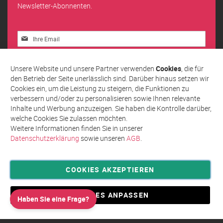
Newsletter-Abonnenten.
Melden
Sie
sich
Abonnieren
für
Unsere Website und unsere Partner verwenden
Cookies
, die für
unseren
den Betrieb der Seite unerlässlich sind. Darüber hinaus setzen wir
Newsletter
Cookies ein, um die Leistung zu steigern, die Funktionen zu
an:
verbessern und/oder zu personalisieren sowie Ihnen relevante
Inhalte und Werbung anzuzeigen. Sie haben die Kontrolle darüber,
welche Cookies Sie zulassen möchten.
Weitere Informationen finden Sie in unserer
Datenschutzerklärung
sowie unseren
AGB
.
COOKIES AKZEPTIEREN
Privatsphäre und Datenschutz
Allgemeine Geschäftsbedingungen AGB
COOKIES ANPASSEN
Haben Sie eine Frage?
Impressum