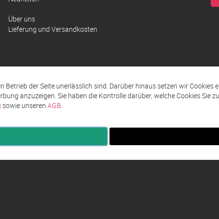
Über uns
Lieferung und Versandkosten
den Betrieb der Seite unerlässlich sind. Darüber hinaus setzen wir Cookies 
rbung anzuzeigen. Sie haben die Kontrolle darüber, welche Cookies Sie 
g
sowie unseren
AGB
.
ingungen AGB
Impressum