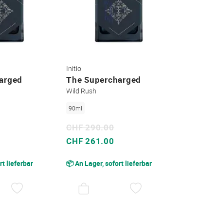
Initio
arged
The Supercharged
Wild Rush
90ml
CHF 290.00
Sonderpreis
CHF 261.00
rt lieferbar
📦 An Lager, sofort lieferbar
AUF
AUF
DEN
DEN
WUNSCHZETTEL
WUNSCHZETTEL