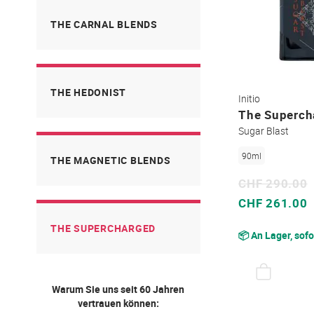
THE CARNAL BLENDS
THE HEDONIST
Initio
The Superch
Sugar Blast
90ml
THE MAGNETIC BLENDS
CHF 290.00
Sonderpreis
CHF 261.00
THE SUPERCHARGED
📦 An Lager, sofo
Warum Sie uns seit 60 Jahren
vertrauen können: