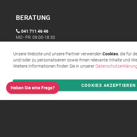
BERATUNG
041 711 46 46
MO - FR: 09:00-18:30
Unsere Website und unsere Partner verwenden
Cookies
, die für 
und/oder zu personalisieren sowie Ihnen relevante Inhalte und We
Weitere Informationen finden Sie in unserer
Datenschutzerklärun
COOKIES AKZEPTIEREN
Haben Sie eine Frage?
Privatsphäre und Datenschutz
Allgemeine Geschäftsbed