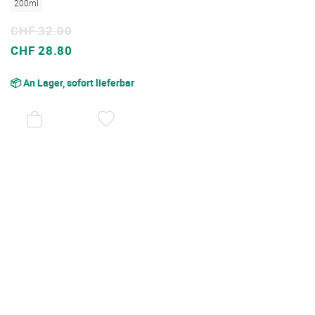
200ml
CHF 32.00
Sonderpreis
CHF 28.80
📦 An Lager, sofort lieferbar
AUF
DEN
WUNSCHZETTEL