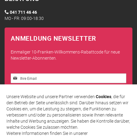
041 711 46 46
MO - FR: 09:00-18:30
ANMELDUNG NEWSLETTER
Einmaliger 10-Franken-Willkommens-Rabattcode für neue
Newsletter-Abonnenten.
Melden
Sie
sich
Abonnieren
für
Unsere Website und unsere Partner verwenden
Cookies
, die für
unseren
den Betrieb der Seite unerlässlich sind. Darüber hinaus setzen wir
Newsletter
Cookies ein, um die Leistung zu steigern, die Funktionen zu
an:
verbessern und/oder zu personalisieren sowie Ihnen relevante
Inhalte und Werbung anzuzeigen. Sie haben die Kontrolle darüber,
welche Cookies Sie zulassen möchten.
Weitere Informationen finden Sie in unserer