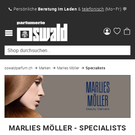
📞 Persönliche
Beratung im Laden
&
telefonisch
(Mo–Fr) 💬
Me
oswaldparfum.ch
Marken
Marlies Möller
Specialists
MARLIES MÖLLER - SPECIALISTS