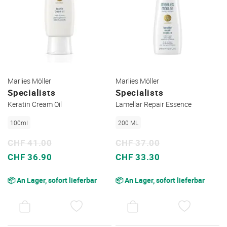
Marlies Möller
Marlies Möller
Specialists
Specialists
Keratin Cream Oil
Lamellar Repair Essence
100ml
200 ML
CHF 41.00
CHF 37.00
Sonderpreis
Sonderpreis
CHF 36.90
CHF 33.30
📦 An Lager, sofort lieferbar
📦 An Lager, sofort lieferbar
AUF
AUF
DEN
DEN
WUNSCHZETTEL
WUNSC