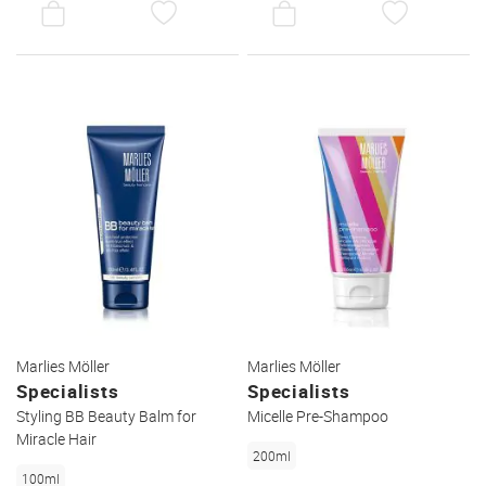
AUF
AUF
DEN
DEN
WUNSCHZETTEL
WUNSC
Marlies Möller
Marlies Möller
Specialists
Specialists
Styling BB Beauty Balm for
Micelle Pre-Shampoo
Miracle Hair
200ml
100ml