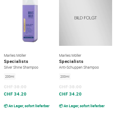
Marlies Möller
Marlies Möller
Specialists
Specialists
Silver Shine Shampoo
Anti-Schuppen Shampoo
200ml
200ml
CHF 38.00
CHF 38.00
Sonderpreis
Sonderpreis
CHF 34.20
CHF 34.20
📦 An Lager, sofort lieferbar
📦 An Lager, sofort lieferbar