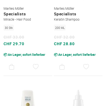
Marlies Möller
Marlies Möller
Specialists
Specialists
Miracle - Hair Food
Keratin Shampoo
30 Stk
200 ML
CHF 33.00
CHF 32.00
Sonderpreis
Sonderpreis
CHF 29.70
CHF 28.80
📦 An Lager, sofort lieferbar
📦 An Lager, sofort lieferbar
AUF
AUF
DEN
DEN
WUNSCHZETTEL
WUNSC