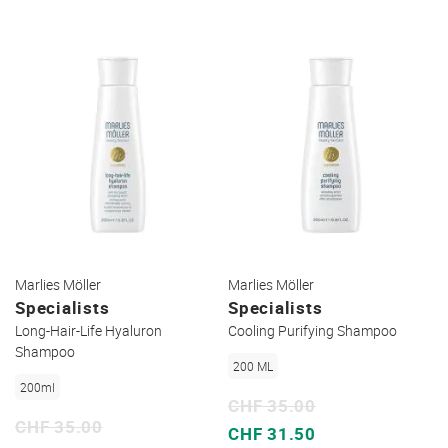
Marlies Möller
Marlies Möller
Specialists
Specialists
Long-Hair-Life Hyaluron
Cooling Purifying Shampoo
Shampoo
200 ML
200ml
CHF 35.00
CHF 35.00
Sonderpreis
CHF 31.50