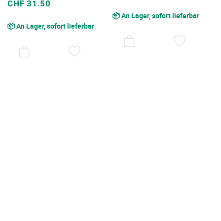
Sonderpreis
CHF 31.50
📦 An Lager, sofort lieferbar
📦 An Lager, sofort lieferbar
AUF
DEN
AUF
WUNSC
DEN
WUNSCHZETTEL