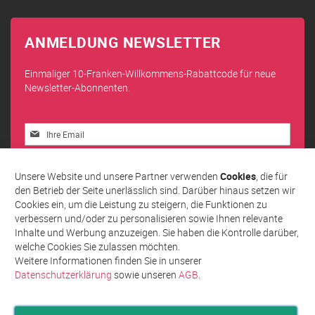
ANMELDUNG NEWSLETTER
Einmaliger 10-Franken-Willkommens-Rabattcode für neue
Newsletter-Abonnenten.
Melden
Sie
sich
Abonnieren
für
Unsere Website und unsere Partner verwenden
Cookies
, die für
unseren
den Betrieb der Seite unerlässlich sind. Darüber hinaus setzen wir
Newsletter
Cookies ein, um die Leistung zu steigern, die Funktionen zu
an:
verbessern und/oder zu personalisieren sowie Ihnen relevante
Inhalte und Werbung anzuzeigen. Sie haben die Kontrolle darüber,
welche Cookies Sie zulassen möchten.
Weitere Informationen finden Sie in unserer
Datenschutzerklärung
sowie unseren
AGB
.