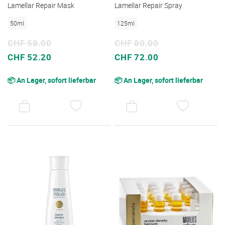
Lamellar Repair Mask
Lamellar Repair Spray
50ml
125ml
CHF 58.00
CHF 80.00
Sonderpreis
Sonderpreis
CHF 52.20
CHF 72.00
📦 An Lager, sofort lieferbar
📦 An Lager, sofort lieferbar
AUF
AUF
DEN
DEN
WUNSCHZETTEL
WUNSC