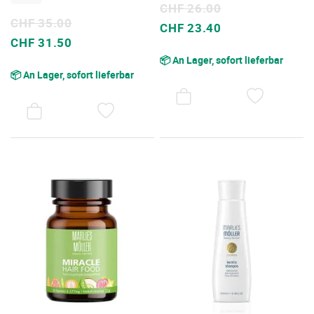
CHF 26.00
CHF 35.00
Sonderpreis
CHF 23.40
Sonderpreis
CHF 31.50
📦 An Lager, sofort lieferbar
📦 An Lager, sofort lieferbar
AUF
DEN
AUF
WUNSC
DEN
WUNSCHZETTEL