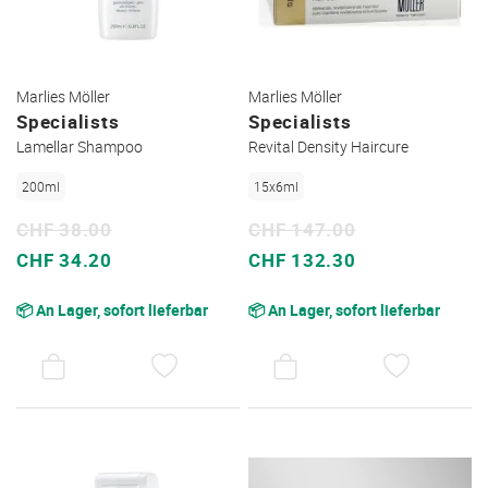
Marlies Möller
Marlies Möller
Specialists
Specialists
Lamellar Shampoo
Revital Density Haircure
200ml
15x6ml
CHF 38.00
CHF 147.00
Sonderpreis
Sonderpreis
CHF 34.20
CHF 132.30
📦 An Lager, sofort lieferbar
📦 An Lager, sofort lieferbar
AUF
AUF
DEN
DEN
WUNSCHZETTEL
WUNSC