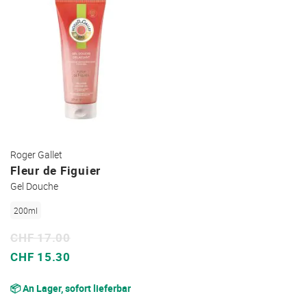
Roger Gallet
Fleur de Figuier
Gel Douche
200ml
CHF 17.00
Sonderpreis
CHF 15.30
📦 An Lager, sofort lieferbar