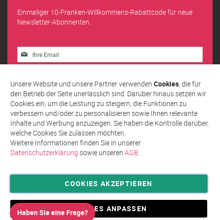
Einmaliger 10-Franken-Willkommens-Rabattcode für neue
Newsletter-Abonnenten.
Melden
Sie
sich
Abonnieren
für
Unsere Website und unsere Partner verwenden
Cookies
, die für
unseren
den Betrieb der Seite unerlässlich sind. Darüber hinaus setzen wir
Newsletter
Cookies ein, um die Leistung zu steigern, die Funktionen zu
an:
verbessern und/oder zu personalisieren sowie Ihnen relevante
Inhalte und Werbung anzuzeigen. Sie haben die Kontrolle darüber,
welche Cookies Sie zulassen möchten.
Weitere Informationen finden Sie in unserer
Datenschutzerklärung
sowie unseren
AGB
.
COOKIES AKZEPTIEREN
Privatsphäre und Datenschutz
Allgemeine Geschäftsbedingungen AGB
COOKIES ANPASSEN
Haben Sie eine Frage?
Impressum