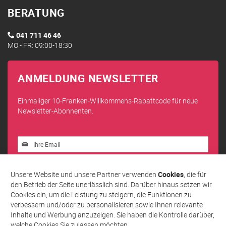
BERATUNG
041 711 46 46
MO - FR: 09:00-18:30
ANMELDUNG NEWSLETTER
Einmaliger 10-Franken-Willkommens-Rabattcode für neue
Newsletter-Abonnenten.
Melden
Sie
sich
Abonnieren
für
Unsere Website und unsere Partner verwenden
Cookies
, die für
unseren
den Betrieb der Seite unerlässlich sind. Darüber hinaus setzen wir
Newsletter
Cookies ein, um die Leistung zu steigern, die Funktionen zu
an:
verbessern und/oder zu personalisieren sowie Ihnen relevante
Inhalte und Werbung anzuzeigen. Sie haben die Kontrolle darüber,
welche Cookies Sie zulassen möchten.