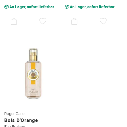
📦 An Lager, sofort lieferbar
📦 An Lager, sofort lieferbar
AUF
AUF
DEN
DEN
WUNSCHZETTEL
WUNSC
Roger Gallet
Bois D'Orange
Eau Fraiche