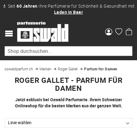
💄 Seit
60 Jahren
Ihre Parfümerie für Schönheit & Gesundheit mit
Laden in Baar
Me
oswaldparfum.ch
Marken
Roger Gallet
Parfum für Damen
ROGER GALLET - PARFUM FÜR
DAMEN
Jetzt exklusiv bei Oswald Parfumerie. Ihrem Schweizer
Onlineshop für die besten Marken aus der ganzen Welt.