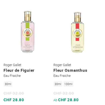
Roger Gallet
Roger Gallet
Fleur de Figuier
Fleur Osmanthus
Eau Fraiche
Eau Fraiche
30ml
30ml
100ml
CHF 32.00
CHF 32.00
Sonderpreis
Sonderpreis
CHF 28.80
CHF 28.80
Ab