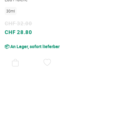
30ml
CHF 32.00
Sonderpreis
CHF 28.80
📦 An Lager, sofort lieferbar
AUF
DEN
WUNSCHZETTEL