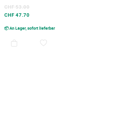
CHF 53.00
Sonderpreis
CHF 47.70
📦 An Lager, sofort lieferbar
AUF
DEN
WUNSCHZETTEL