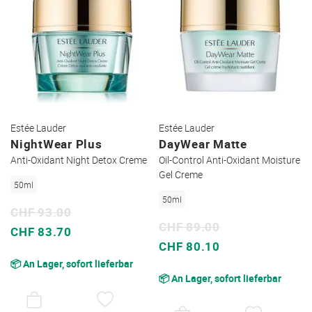
Estée Lauder
Estée Lauder
NightWear Plus
DayWear Matte
Anti-Oxidant Night Detox Creme
Oil-Control Anti-Oxidant Moisture
Gel Creme
50ml
50ml
CHF 93.00
CHF 89.00
Sonderpreis
CHF 83.70
Sonderpreis
CHF 80.10
📦 An Lager, sofort lieferbar
📦 An Lager, sofort lieferbar
AUF
DEN
AUF