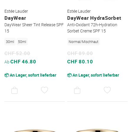
Estée Lauder
Estée Lauder
DayWear
DayWear HydraSorbet
DayWear Sheer Tint Release SPF
Anti-Oxidant 72h-Hydration
15
Sorbet Creme SPF 15
30ml
50ml
Normal/Mischhaut
CHF 52.00
CHF 89.00
Sonderpreis
Sonderpreis
CHF 46.80
CHF 80.10
Ab
📦 An Lager, sofort lieferbar
📦 An Lager, sofort lieferbar
AUF
AUF
DEN
DEN
WUNSCHZETTEL
WUNSC