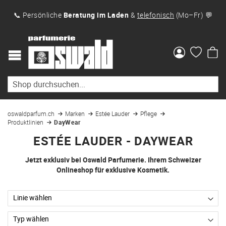
📞 Persönliche
Beratung im Laden
&
telefonisch
(Mo–Fr) 💬
Me
oswaldparfum.ch
Marken
Estée Lauder
Pflege
Produktlinien
DayWear
ESTÉE LAUDER - DAYWEAR
Jetzt exklusiv bei Oswald Parfumerie. Ihrem Schweizer
Onlineshop für exklusive Kosmetik.