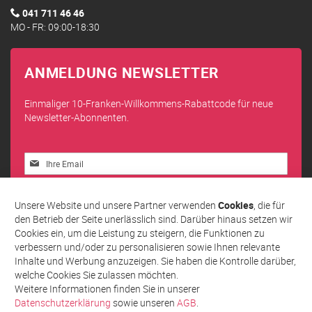
041 711 46 46
MO - FR: 09:00-18:30
ANMELDUNG NEWSLETTER
Einmaliger 10-Franken-Willkommens-Rabattcode für neue
Newsletter-Abonnenten.
Melden
Sie
sich
Abonnieren
für
Unsere Website und unsere Partner verwenden
Cookies
, die für
unseren
den Betrieb der Seite unerlässlich sind. Darüber hinaus setzen wir
Newsletter
Cookies ein, um die Leistung zu steigern, die Funktionen zu
an:
verbessern und/oder zu personalisieren sowie Ihnen relevante
Inhalte und Werbung anzuzeigen. Sie haben die Kontrolle darüber,
welche Cookies Sie zulassen möchten.
Weitere Informationen finden Sie in unserer
Datenschutzerklärung
sowie unseren
AGB
.