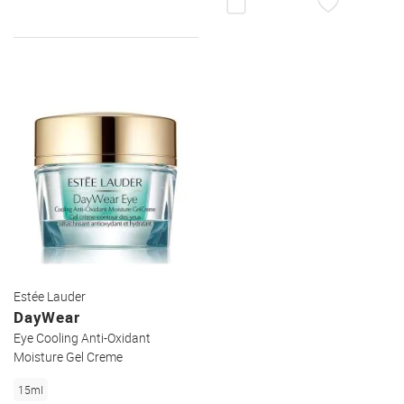
WUNSCHZETTEL
DEN
WUNSC
Estée Lauder
DayWear
Eye Cooling Anti-Oxidant
Moisture Gel Creme
15ml