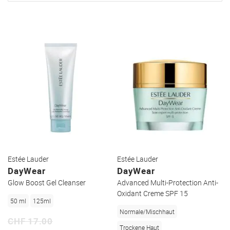
Estée Lauder
Estée Lauder
DayWear
DayWear
Glow Boost Gel Cleanser
Advanced Multi-Protection Anti-
Oxidant Creme SPF 15
50 ml
125ml
Normale/Mischhaut
CHF 17.00
Trockene Haut