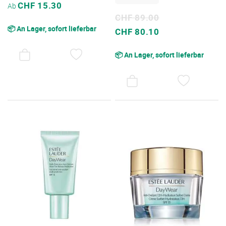
Sonderpreis
CHF 15.30
Ab
CHF 89.00
📦 An Lager, sofort lieferbar
Sonderpreis
CHF 80.10
AUF
📦 An Lager, sofort lieferbar
DEN
WUNSCHZETTEL
AUF
DEN
WUNSC