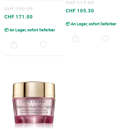
CHF 117.00
CHF 190.00
Sonderpreis
CHF 105.30
Sonderpreis
CHF 171.00
📦 An Lager, sofort lieferbar
📦 An Lager, sofort lieferbar
AUF
DEN
AUF
WUNSC
DEN
WUNSCHZETTEL