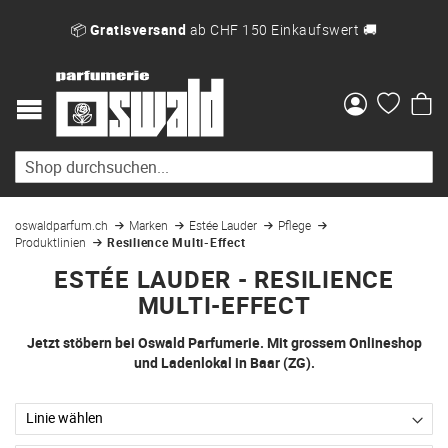
📦
Gratisversand
ab CHF 150 Einkaufswert 🚚
Me
oswaldparfum.ch
Marken
Estée Lauder
Pflege
Produktlinien
Resilience Multi-Effect
ESTÉE LAUDER - RESILIENCE
MULTI-EFFECT
Jetzt stöbern bei Oswald Parfumerie. Mit grossem Onlineshop
und Ladenlokal in Baar (ZG).