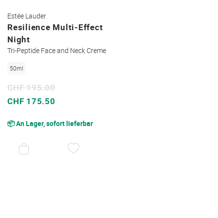
Estée Lauder
Resilience Multi-Effect
Night
Tri-Peptide Face and Neck Creme
50ml
CHF 195.00
Sonderpreis
CHF 175.50
📦 An Lager, sofort lieferbar
AUF
DEN
WUNSCHZETTEL