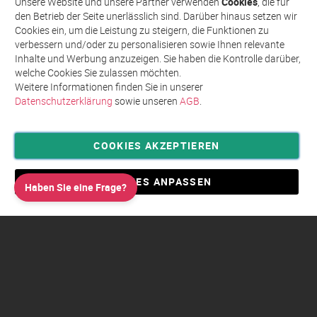
Unsere Website und unsere Partner verwenden
Cookies
, die für
unseren
den Betrieb der Seite unerlässlich sind. Darüber hinaus setzen wir
Newsletter
Cookies ein, um die Leistung zu steigern, die Funktionen zu
an:
verbessern und/oder zu personalisieren sowie Ihnen relevante
Inhalte und Werbung anzuzeigen. Sie haben die Kontrolle darüber,
welche Cookies Sie zulassen möchten.
Weitere Informationen finden Sie in unserer
Datenschutzerklärung
sowie unseren
AGB
.
COOKIES AKZEPTIEREN
Privatsphäre und Datenschutz
Allgemeine Geschäftsbedingungen AGB
COOKIES ANPASSEN
Haben Sie eine Frage?
Impressum