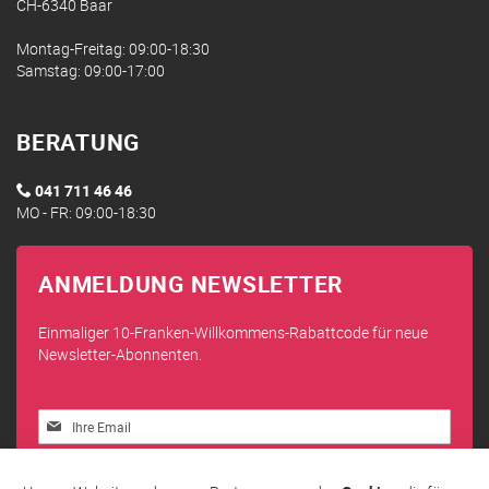
CH-6340 Baar
Montag-Freitag: 09:00-18:30
Samstag: 09:00-17:00
BERATUNG
041 711 46 46
MO - FR: 09:00-18:30
ANMELDUNG NEWSLETTER
Einmaliger 10-Franken-Willkommens-Rabattcode für neue
Newsletter-Abonnenten.
Melden
Sie
sich
Abonnieren
für