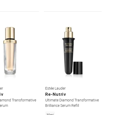
WUNSCHZETTEL
WUNSCHZET
er
Estée Lauder
iv
Re-Nutriv
iamond Transformative
Ultimate Diamond Transformative
 Serum
Brilliance Serum Refill
30ml