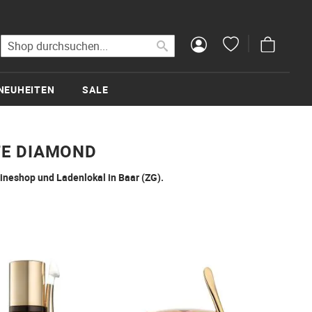
Mein Wa
Suche
Suche
NEUHEITEN
SALE
TE DIAMOND
lineshop und Ladenlokal in Baar (ZG).