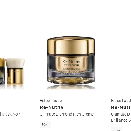
WUNSCHZETTEL
WUNSCHZETTEL
Estée Lauder
Estée Laud
Re-Nutriv
Re-Nutr
d Mask Noir
Ultimate Diamond Rich Creme
Ultimate D
Brilliance
50ml
30ml