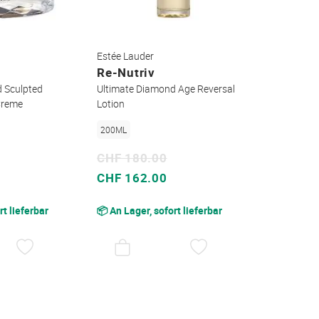
Estée Lauder
Re-Nutriv
 Sculpted
Ultimate Diamond Age Reversal
Creme
Lotion
200ML
CHF 180.00
Sonderpreis
CHF 162.00
rt lieferbar
📦 An Lager, sofort lieferbar
AUF
AUF
DEN
DEN
WUNSCHZETTEL
WUNSCHZETTEL