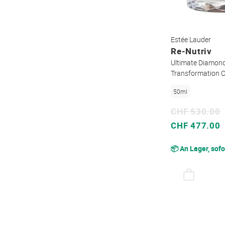
Estée Lauder
Re-Nutriv
Ultimate Diamond
Transformation 
50ml
CHF 530.00
Sonderpreis
CHF 477.00
📦 An Lager, sofo