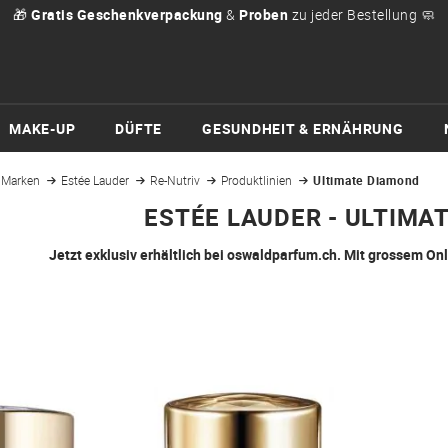
🎁
Gratis Geschenkverpackung
&
Proben
zu jeder Bestellung 🧼
MAKE-UP
DÜFTE
GESUNDHEIT & ERNÄHRUNG
Marken
Estée Lauder
Re-Nutriv
Produktlinien
Ultimate Diamond
ESTÉE LAUDER - ULTIMA
Jetzt exklusiv erhältlich bei oswaldparfum.ch. Mit grossem On