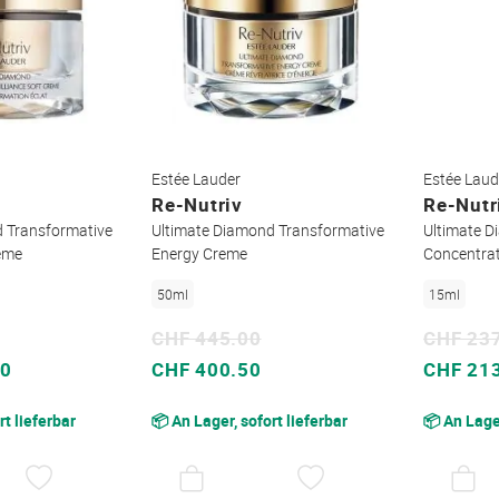
Estée Lauder
Estée Laud
Re-Nutriv
Re-Nutr
d Transformative
Ultimate Diamond Transformative
Ultimate 
reme
Energy Creme
Concentra
50ml
15ml
CHF 445.00
CHF 23
Sonderpreis
Sonderpreis
30
CHF 400.50
CHF 21
rt lieferbar
📦 An Lager, sofort lieferbar
📦 An Lager
AUF
AUF
DEN
DEN