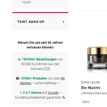
Youth
Reinigung & Gesichtslotion
Advanced Night Repair
Reparaturseren
DayWear
TEINT MAKE-UP
Spezialpflege
Idealist
Bronzer
Nutritious
Warum Sie uns seit 60 Jahren
Concealer
vertrauen können:
Perfectionist
Foundation
📊
150'000+ Bestellungen
von
Perfectionist Pro
50'000 Kundinnen aus der
Primer
Schweiz 🇨🇭
Resilience Multi-Effect
Puder
🛍
10'000+ Produkte
von über
80
Revitalizing Supreme+
Estée Lauder
Marken
– sofort lieferbar ✨
Rouge
Re-Nutriv
⭐ Ø
4.7 Sterne
auf
Google
–
Ultimate Diamon
Kundenzufriedenheit garantiert 📝
50ml