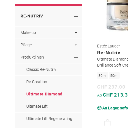
Anti-Aging Pflege
RE-NUTRIV
Anti-Falten
Augenpflege
Make-up
BB & CC Creme
Pflege
Foundation
Estée Lauder
Re-Nutriv
Erste Zeichen der Hautalterung
Produktlinien
Augenpflege
Ultimate Diamon
Brilliance Soft C
Feuchtigkeitspflege
Cleanser & Toner
Classic Re-Nutriv
30ml
50ml
Gegen unreine Haut
Gesichtspflege
Re-Creation
CHF 237.00
Lifting & Straffung
Hand- & Körperpflege
Ultimate Diamond
Sonderpreis
CHF 213.
Ab
Lippenpflege
Reparaturseren
Ultimate Lift
📦 An Lager, sofo
Masken & Peelings
Spezialpflege
Ultimate Lift Regenerating
Produktlinien