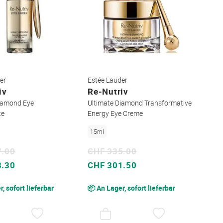
er
Estée Lauder
iv
Re-Nutriv
Diamond Eye
Ultimate Diamond Transformative
te
Energy Eye Creme
15ml
7.00
CHF 335.00
Sonderpreis
3.30
CHF 301.50
, sofort lieferbar
📦 An Lager, sofort lieferbar
AUF
AUF
DEN
DEN