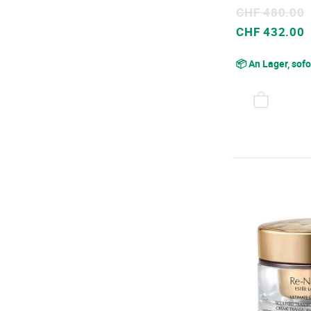
CHF 480.00
Sonderpreis
CHF 432.00
📦 An Lager, sofo