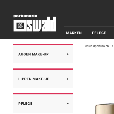
MARKEN
PFLEGE
oswaldparfum.ch
AUGEN MAKE-UP
Brauenstifte
LIPPEN MAKE-UP
Eyeliner
Lidschatten
Konturenstifte
Mascara
PFLEGE
Lippenstifte