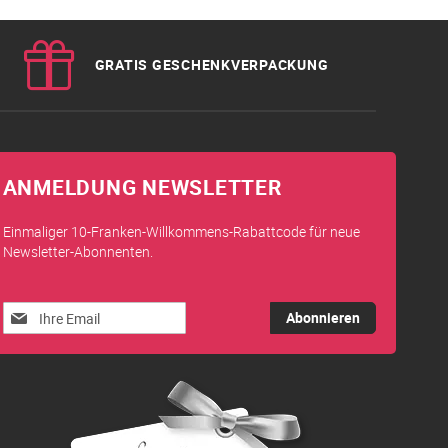
GRATIS GESCHENKVERPACKUNG
ANMELDUNG NEWSLETTER
Einmaliger 10-Franken-Willkommens-Rabattcode für neue
Newsletter-Abonnenten.
Melden
Abonnieren
Sie
sich
für
unseren
Newsletter
an: