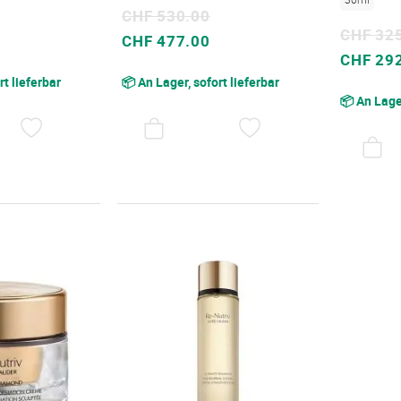
CHF 530.00
CHF 32
Sonderpreis
CHF 477.00
Sonderpreis
CHF 29
rt lieferbar
📦 An Lager, sofort lieferbar
📦 An Lager
AUF
AUF
DEN
DEN
WUNSCHZETTEL
WUNSCHZETTEL