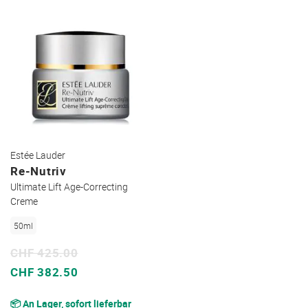
Estée Lauder
Re-Nutriv
Ultimate Lift Age-Correcting
Creme
50ml
CHF 425.00
Sonderpreis
CHF 382.50
📦 An Lager, sofort lieferbar