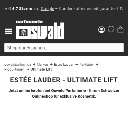
⭐ Ø
4.7 Sterne
auf
Google
– Kundenzufriedenheit garantiert 📝
Me
oswaldparfum.ch
Marken
Estée Lauder
Re-Nutriv
Produktlinien
Ultimate Lift
ESTÉE LAUDER - ULTIMATE LIFT
Jetzt online kaufen bei Oswald Parfumerie - Ihrem Schweizer
Onlineshop für exklusive Kosmetik.