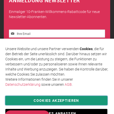
ANMELDUNG NEWSLETTER
Einmaliger 10-Franken-Willkommens-Rabattcode für neue
Newsletter-Abonnenten.
Melden
Sie
sich
Abonnieren
für
Unsere Website und unsere Partner verwenden
Cookies
, die für
unseren
den Betrieb der Seite unerlässlich sind. Darüber hinaus setzen wir
Newsletter
Cookies ein, um die Leistung zu steigern, die Funktionen zu
an:
verbessern und/oder zu personalisieren sowie Ihnen relevante
Inhalte und Werbung anzuzeigen. Sie haben die Kontrolle darüber,
welche Cookies Sie zulassen möchten.
Weitere Informationen finden Sie in unserer
Datenschutzerklärung
sowie unseren
AGB
.
COOKIES AKZEPTIEREN
Privatsphäre und Datenschutz
Allgemeine Geschäftsbedingungen AGB
COOKIES ANPASSEN