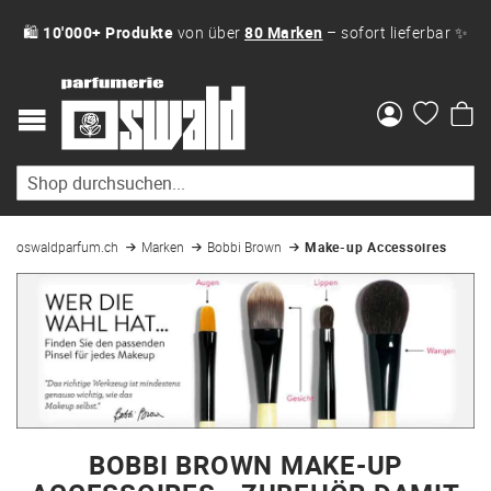
🛍
10'000+ Produkte
von über
80 Marken
– sofort lieferbar ✨
Me
oswaldparfum.ch
Marken
Bobbi Brown
Make-up Accessoires
BOBBI BROWN MAKE-UP