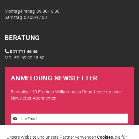
Montag-Freitag: 09:00-18:30
Samstag: 09:00-17:00
BERATUNG
041 711 46 46
MO - FR: 09:00-18:30
ANMELDUNG NEWSLETTER
Einmaliger 10-Franken-Willkommens-Rabattcode für neue
Newsletter-Abonnenten.
Melden
Sie
sich
Abonnieren
für
Unsere Website und unsere Partner verwenden
Cookies
, die für