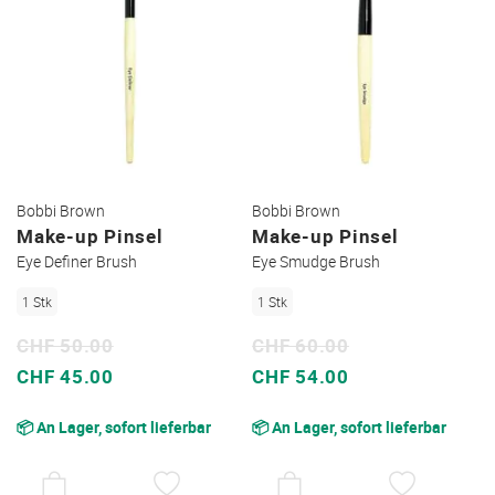
Bobbi Brown
Bobbi Brown
Make-up Pinsel
Make-up Pinsel
Eye Definer Brush
Eye Smudge Brush
1 Stk
1 Stk
CHF 50.00
CHF 60.00
Sonderpreis
Sonderpreis
CHF 45.00
CHF 54.00
📦 An Lager, sofort lieferbar
📦 An Lager, sofort lieferbar
AUF
AUF