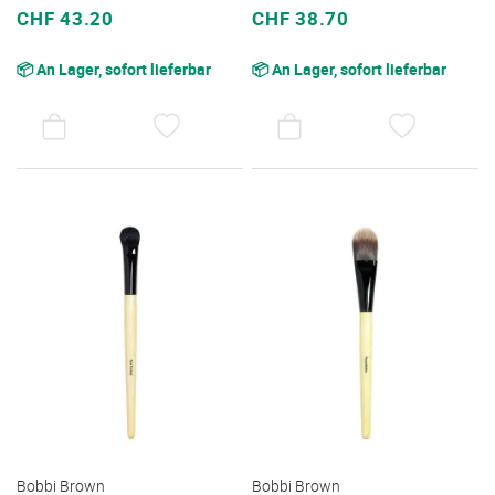
Sonderpreis
Sonderpreis
CHF 43.20
CHF 38.70
📦 An Lager, sofort lieferbar
📦 An Lager, sofort lieferbar
AUF
AUF
DEN
DEN
WUNSCHZETTEL
WUNSC
Bobbi Brown
Bobbi Brown