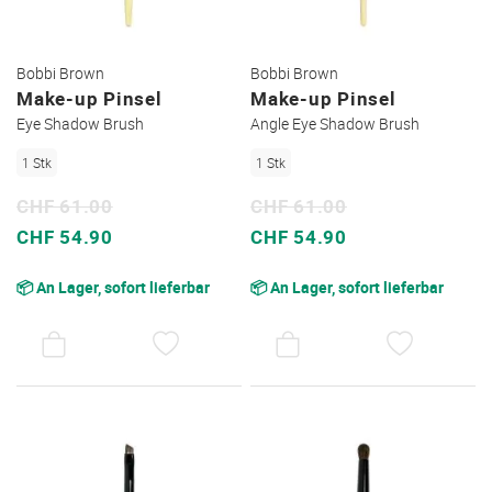
Bobbi Brown
Bobbi Brown
Make-up Pinsel
Make-up Pinsel
Eye Shadow Brush
Angle Eye Shadow Brush
1 Stk
1 Stk
CHF 61.00
CHF 61.00
Sonderpreis
Sonderpreis
CHF 54.90
CHF 54.90
📦 An Lager, sofort lieferbar
📦 An Lager, sofort lieferbar
AUF
AUF
DEN
DEN
WUNSCHZETTEL
WUNSC