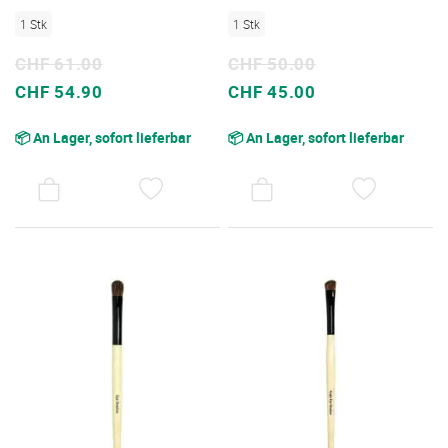
1 Stk
1 Stk
CHF 61.00
CHF 50.00
Sonderpreis
Sonderpreis
CHF 54.90
CHF 45.00
📦 An Lager, sofort lieferbar
📦 An Lager, sofort lieferbar
AUF
AUF
DEN
DEN
WUNSCHZETTEL
WUNSC