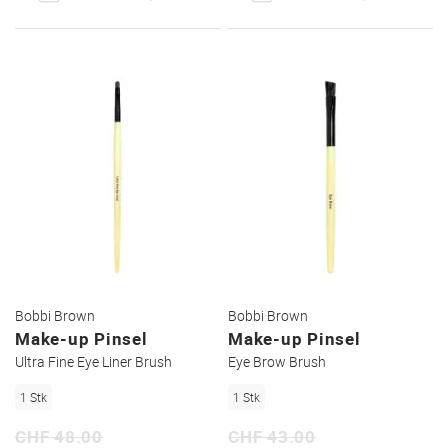
DEN
DEN
WUNSCHZETTEL
WUNSC
Bobbi Brown
Bobbi Brown
Make-up Pinsel
Make-up Pinsel
Ultra Fine Eye Liner Brush
Eye Brow Brush
1 Stk
1 Stk
CHF 48.00
CHF 43.00