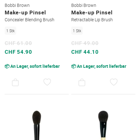
Bobbi Brown
Bobbi Brown
Make-up Pinsel
Make-up Pinsel
Concealer Blending Brush
Retractable Lip Brush
1 Stk
1 Stk
CHF 61.00
CHF 49.00
Sonderpreis
Sonderpreis
CHF 54.90
CHF 44.10
📦 An Lager, sofort lieferbar
📦 An Lager, sofort lieferbar
AUF
AUF
DEN
DEN
WUNSCHZETTEL
WUNSC