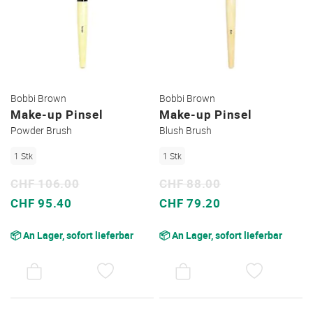
Bobbi Brown
Bobbi Brown
Make-up Pinsel
Make-up Pinsel
Powder Brush
Blush Brush
1 Stk
1 Stk
CHF 106.00
CHF 88.00
Sonderpreis
Sonderpreis
CHF 95.40
CHF 79.20
📦 An Lager, sofort lieferbar
📦 An Lager, sofort lieferbar
AUF
AUF
DEN
DEN
WUNSCHZETTEL
WUNSC