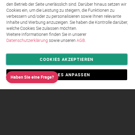
unseren
den Betrieb der Seite unerlässlich sind. Darüber hinaus setzen wir
Newsletter
Cookies ein, um die Leistung zu steigern, die Funktionen zu
an:
verbessern und/oder zu personalisieren sowie Ihnen relevante
Inhalte und Werbung anzuzeigen. Sie haben die Kontrolle darüber,
welche Cookies Sie zulassen möchten.
Weitere Informationen finden Sie in unserer
Datenschutzerklärung
sowie unseren
AGB
.
COOKIES AKZEPTIEREN
Privatsphäre und Datenschutz
Allgemeine Geschäftsbedingungen AGB
COOKIES ANPASSEN
Haben Sie eine Frage?
Impressum