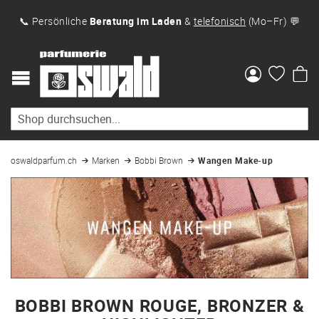
📞 Persönliche
Beratung im Laden
&
telefonisch
(Mo–Fr) 💬
Me
oswaldparfum.ch
Marken
Bobbi Brown
Wangen Make-up
BOBBI BROWN ROUGE, BRONZER &