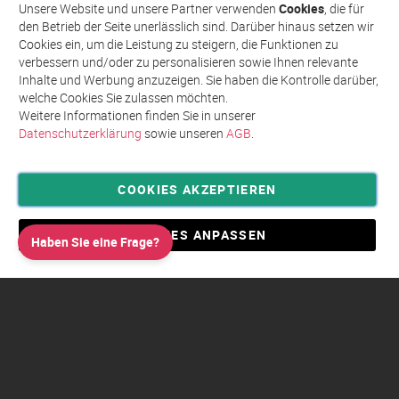
Abonnieren
für
Unsere Website und unsere Partner verwenden
Cookies
, die für
unseren
den Betrieb der Seite unerlässlich sind. Darüber hinaus setzen wir
Newsletter
Cookies ein, um die Leistung zu steigern, die Funktionen zu
an:
verbessern und/oder zu personalisieren sowie Ihnen relevante
Inhalte und Werbung anzuzeigen. Sie haben die Kontrolle darüber,
welche Cookies Sie zulassen möchten.
Weitere Informationen finden Sie in unserer
Datenschutzerklärung
sowie unseren
AGB
.
COOKIES AKZEPTIEREN
Privatsphäre und Datenschutz
Allgemeine Geschäftsbedingungen AGB
COOKIES ANPASSEN
Haben Sie eine Frage?
Impressum