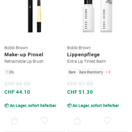
Bobbi Brown
Bobbi Brown
Make-up Pinsel
Lippenpflege
Retractable Lip Brush
Extra Lip Tinted Balm
1 Stk
Bare
Bare Blackberry
+ 8
CHF 49.00
CHF 57.00
Sonderpreis
Sonderpreis
CHF 44.10
CHF 51.30
📦 An Lager, sofort lieferbar
📦 An Lager, sofort lieferbar
AUF
AUF
DEN
DEN
WUNSCHZETTEL
WUNSC