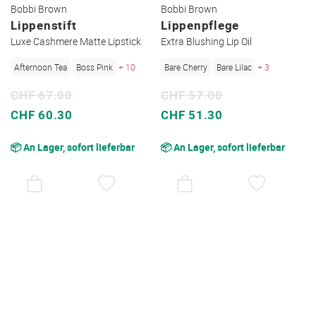
Bobbi Brown
Bobbi Brown
Lippenstift
Lippenpflege
Luxe Cashmere Matte Lipstick
Extra Blushing Lip Oil
Afternoon Tea
Boss Pink
+ 10
Bare Cherry
Bare Lilac
+ 3
CHF 67.00
CHF 57.00
Sonderpreis
Sonderpreis
CHF 60.30
CHF 51.30
📦 An Lager, sofort lieferbar
📦 An Lager, sofort lieferbar
AUF
AUF
DEN
DEN
WUNSCHZETTEL
WUNSC