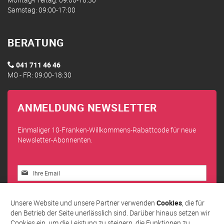
Samstag: 09:00-17:00
BERATUNG
041 711 46 46
MO - FR: 09:00-18:30
ANMELDUNG NEWSLETTER
Einmaliger 10-Franken-Willkommens-Rabattcode für neue
Newsletter-Abonnenten.
Melden
Sie
sich
Abonnieren
für
Unsere Website und unsere Partner verwenden
Cookies
, die für
unseren
den Betrieb der Seite unerlässlich sind. Darüber hinaus setzen wir
Newsletter
Cookies ein, um die Leistung zu steigern, die Funktionen zu