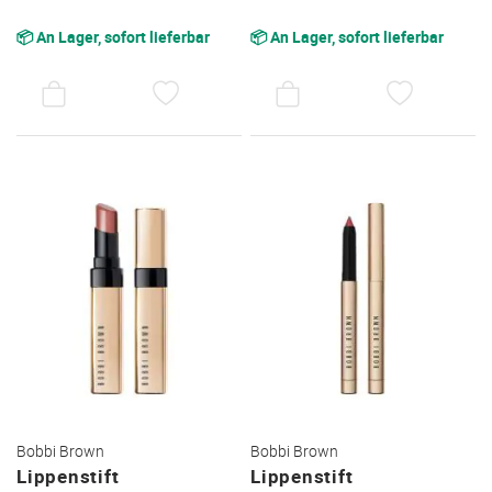
📦 An Lager, sofort lieferbar
📦 An Lager, sofort lieferbar
AUF
AUF
DEN
DEN
WUNSCHZETTEL
WUNSC
Bobbi Brown
Bobbi Brown
Lippenstift
Lippenstift