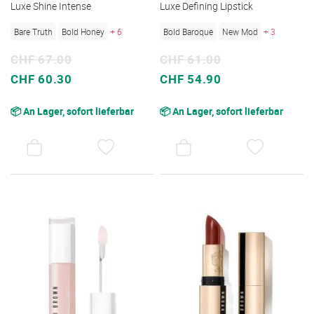
Luxe Shine Intense
Luxe Defining Lipstick
Bare Truth
Bold Honey
+ 6
Bold Baroque
New Mod
+ 3
CHF 67.00
CHF 61.00
Sonderpreis
Sonderpreis
CHF 60.30
CHF 54.90
📦 An Lager, sofort lieferbar
📦 An Lager, sofort lieferbar
AUF
AUF
DEN
DEN
WUNSCHZETTEL
WUNSC