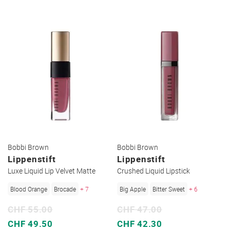
Bobbi Brown
Bobbi Brown
Lippenstift
Lippenstift
Luxe Liquid Lip Velvet Matte
Crushed Liquid Lipstick
Blood Orange
Brocade
+ 7
Big Apple
Bitter Sweet
+ 6
CHF 55.00
CHF 47.00
Sonderpreis
Sonderpreis
CHF 49.50
CHF 42.30