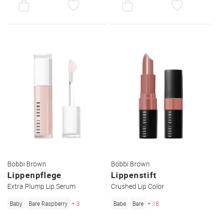
AUF
AUF
DEN
DEN
WUNSCHZETTEL
WUNSC
Bobbi Brown
Bobbi Brown
Lippenpflege
Lippenstift
Extra Plump Lip Serum
Crushed Lip Color
Baby
Bare Raspberry
+ 3
Babe
Bare
+ 18