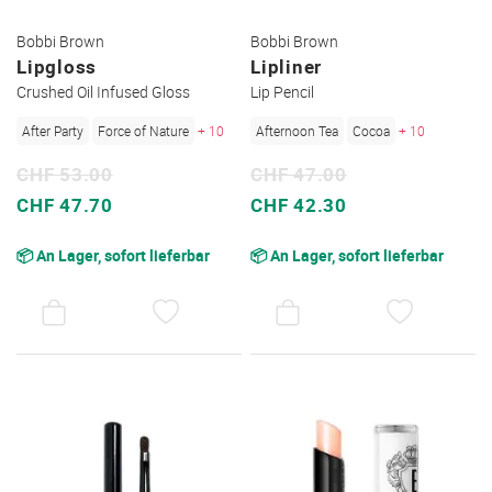
Bobbi Brown
Bobbi Brown
Lipgloss
Lipliner
Crushed Oil Infused Gloss
Lip Pencil
After Party
Force of Nature
+ 10
Afternoon Tea
Cocoa
+ 10
CHF 53.00
CHF 47.00
Sonderpreis
Sonderpreis
CHF 47.70
CHF 42.30
📦 An Lager, sofort lieferbar
📦 An Lager, sofort lieferbar
AUF
AUF
DEN
DEN
WUNSCHZETTEL
WUNSC