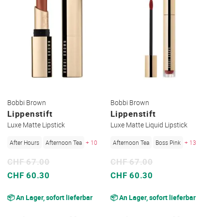
Bobbi Brown
Bobbi Brown
Lippenstift
Lippenstift
Luxe Matte Lipstick
Luxe Matte Liquid Lipstick
After Hours
Afternoon Tea
+ 10
Afternoon Tea
Boss Pink
+ 13
CHF 67.00
CHF 67.00
Sonderpreis
Sonderpreis
CHF 60.30
CHF 60.30
📦 An Lager, sofort lieferbar
📦 An Lager, sofort lieferbar