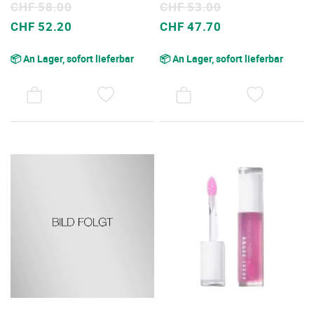
CHF 58.00
CHF 53.00
Sonderpreis
Sonderpreis
CHF 52.20
CHF 47.70
📦 An Lager, sofort lieferbar
📦 An Lager, sofort lieferbar
AUF
AUF
DEN
DEN
WUNSCHZETTEL
WUNSC