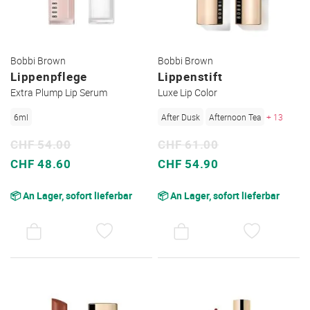
Bobbi Brown
Bobbi Brown
Lippenpflege
Lippenstift
Extra Plump Lip Serum
Luxe Lip Color
6ml
After Dusk
Afternoon Tea
+ 13
CHF 54.00
CHF 61.00
Sonderpreis
Sonderpreis
CHF 48.60
CHF 54.90
📦 An Lager, sofort lieferbar
📦 An Lager, sofort lieferbar
AUF
AUF
DEN
DEN
WUNSCHZETTEL
WUNSC