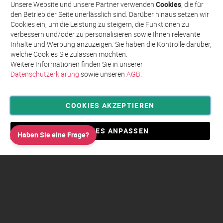
Abonnieren
für
Unsere Website und unsere Partner verwenden
Cookies
, die für
unseren
den Betrieb der Seite unerlässlich sind. Darüber hinaus setzen wir
Newsletter
Cookies ein, um die Leistung zu steigern, die Funktionen zu
an:
verbessern und/oder zu personalisieren sowie Ihnen relevante
Inhalte und Werbung anzuzeigen. Sie haben die Kontrolle darüber,
welche Cookies Sie zulassen möchten.
Weitere Informationen finden Sie in unserer
Datenschutzerklärung
sowie unseren
AGB
.
COOKIES AKZEPTIEREN
Privatsphäre und Datenschutz
Allgemeine Geschäftsbedingungen AGB
COOKIES ANPASSEN
Haben Sie eine Frage?
Impressum