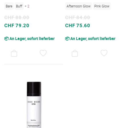
Bare
Buff
+ 2
Afternoon Glow
Pink Glow
CHF 88.00
CHF 84.00
Sonderpreis
Sonderpreis
CHF 79.20
CHF 75.60
📦 An Lager, sofort lieferbar
📦 An Lager, sofort lieferbar
AUF
AUF
DEN
DEN
WUNSCHZETTEL
WUNSC