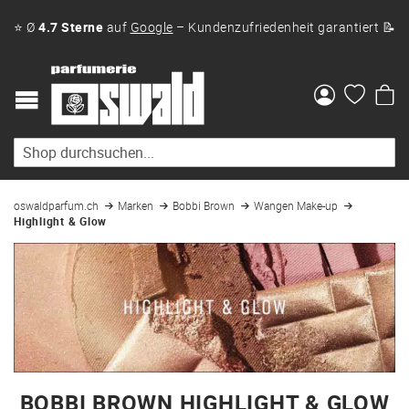
⭐ Ø
4.7 Sterne
auf
Google
– Kundenzufriedenheit garantiert 📝
Me
oswaldparfum.ch
Marken
Bobbi Brown
Wangen Make-up
Highlight & Glow
BOBBI BROWN HIGHLIGHT & GLOW