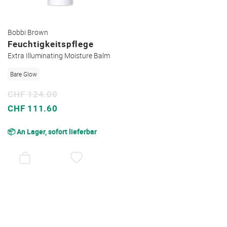
Bobbi Brown
Feuchtigkeitspflege
Extra Illuminating Moisture Balm
Bare Glow
CHF 124.00
Sonderpreis
CHF 111.60
📦 An Lager, sofort lieferbar
AUF
DEN
WUNSCHZETTEL