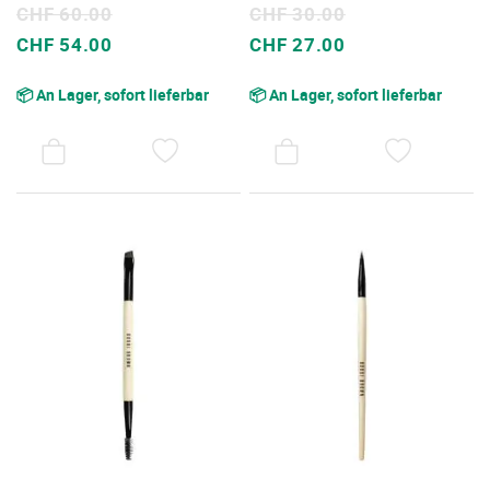
CHF 60.00
CHF 30.00
Sonderpreis
Sonderpreis
CHF 54.00
CHF 27.00
📦 An Lager, sofort lieferbar
📦 An Lager, sofort lieferbar
AUF
AUF
DEN
DEN
WUNSCHZETTEL
WUNSC