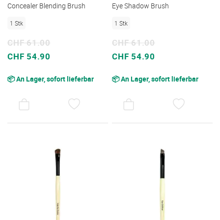
Concealer Blending Brush
Eye Shadow Brush
1 Stk
1 Stk
CHF 61.00
CHF 61.00
Sonderpreis
Sonderpreis
CHF 54.90
CHF 54.90
📦 An Lager, sofort lieferbar
📦 An Lager, sofort lieferbar
AUF
AUF
DEN
DEN
WUNSCHZETTEL
WUNSC