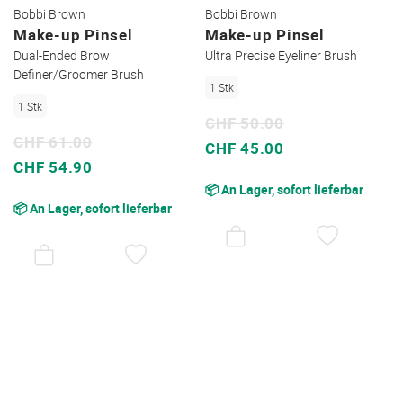
Bobbi Brown
Bobbi Brown
Make-up Pinsel
Make-up Pinsel
Dual-Ended Brow
Ultra Precise Eyeliner Brush
Definer/Groomer Brush
1 Stk
1 Stk
CHF 50.00
CHF 61.00
Sonderpreis
CHF 45.00
Sonderpreis
CHF 54.90
📦 An Lager, sofort lieferbar
📦 An Lager, sofort lieferbar
AUF
DEN
AUF
WUNSC
DEN
WUNSCHZETTEL