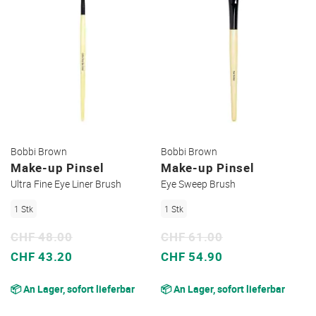
Bobbi Brown
Bobbi Brown
Make-up Pinsel
Make-up Pinsel
Ultra Fine Eye Liner Brush
Eye Sweep Brush
1 Stk
1 Stk
CHF 48.00
CHF 61.00
Sonderpreis
Sonderpreis
CHF 43.20
CHF 54.90
📦 An Lager, sofort lieferbar
📦 An Lager, sofort lieferbar