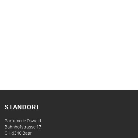
STANDORT
Parfumerie Oswald
Bahnhofstrasse 17
CH-6340 Baar