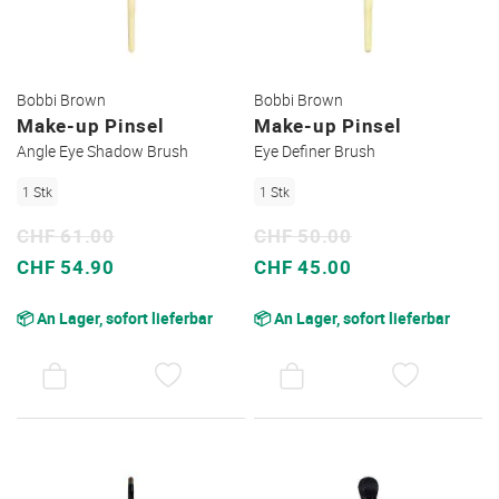
Bobbi Brown
Bobbi Brown
Make-up Pinsel
Make-up Pinsel
Angle Eye Shadow Brush
Eye Definer Brush
1 Stk
1 Stk
CHF 61.00
CHF 50.00
Sonderpreis
Sonderpreis
CHF 54.90
CHF 45.00
📦 An Lager, sofort lieferbar
📦 An Lager, sofort lieferbar
AUF
AUF
DEN
DEN
WUNSCHZETTEL
WUNSC