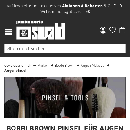
📧 Newsletter mit exklusiven
Aktionen & Rabatten
& CHF 10-
Willkommensgutschein 💰
Me
oswaldparfum.ch
Marken
Bobbi Brown
Augen Make-up
Augenpinsel
BOBBI BROWN PINSEL FÜR AUGEN