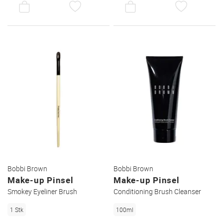
AUF
AUF
DEN
DEN
WUNSCHZETTEL
WUNSC
Bobbi Brown
Bobbi Brown
Make-up Pinsel
Make-up Pinsel
Smokey Eyeliner Brush
Conditioning Brush Cleanser
1 Stk
100ml