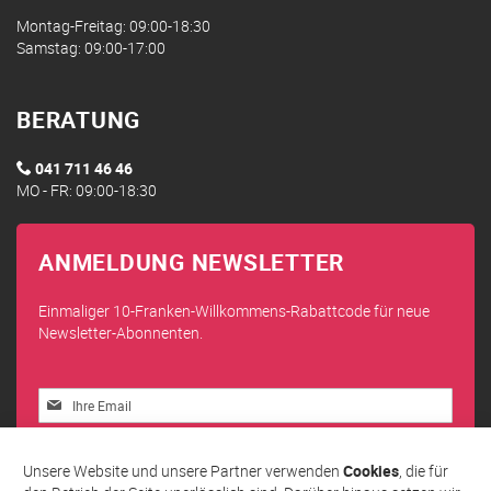
Montag-Freitag: 09:00-18:30
Samstag: 09:00-17:00
BERATUNG
041 711 46 46
MO - FR: 09:00-18:30
ANMELDUNG NEWSLETTER
Einmaliger 10-Franken-Willkommens-Rabattcode für neue
Newsletter-Abonnenten.
Melden
Sie
sich
Abonnieren
für
Unsere Website und unsere Partner verwenden
Cookies
, die für
unseren