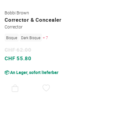
Bobbi Brown
Corrector & Concealer
Corrector
Bisque
Dark Bisque
+ 7
CHF 62.00
Sonderpreis
CHF 55.80
📦 An Lager, sofort lieferbar
AUF
DEN
WUNSCHZETTEL