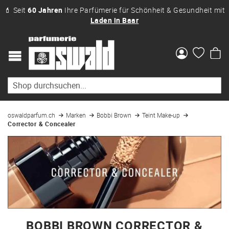
💄 Seit
60 Jahren
Ihre Parfümerie für Schönheit & Gesundheit mit
Laden in Baar
Me
oswaldparfum.ch
Marken
Bobbi Brown
Teint Make-up
Corrector & Concealer
BOBBI BROWN CORRECTOR &