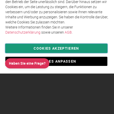
den Betrieb der Seite unerlässlich sind. Darüber hinaus setzen wir
Newsletter
Cookies ein, um die Leistung zu steigern, die Funktionen zu
an:
verbessern und/oder zu personalisieren sowie Ihnen relevante
Inhalte und Werbung anzuzeigen. Sie haben die Kontrolle darüber,
welche Cookies Sie zulassen möchten.
Weitere Informationen finden Sie in unserer
Datenschutzerklärung
sowie unseren
AGB
.
COOKIES AKZEPTIEREN
Privatsphäre und Datenschutz
Allgemeine Geschäftsbedingungen AGB
COOKIES ANPASSEN
Haben Sie eine Frage?
Impressum