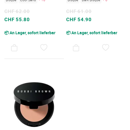
CHF 62.00
CHF 61.00
Sonderpreis
Sonderpreis
CHF 55.80
CHF 54.90
📦 An Lager, sofort lieferbar
📦 An Lager, sofort lieferbar
AUF
AUF
DEN
DEN
WUNSCHZETTEL
WUNSC