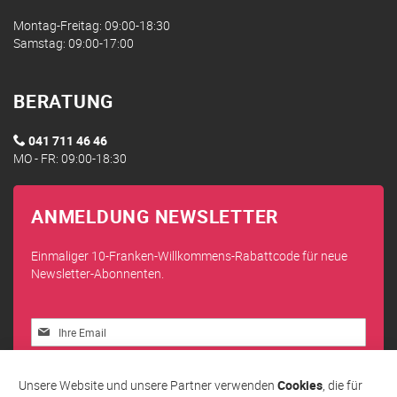
Montag-Freitag: 09:00-18:30
Samstag: 09:00-17:00
BERATUNG
041 711 46 46
MO - FR: 09:00-18:30
ANMELDUNG NEWSLETTER
Einmaliger 10-Franken-Willkommens-Rabattcode für neue
Newsletter-Abonnenten.
Melden
Sie
sich
Abonnieren
für
Unsere Website und unsere Partner verwenden
Cookies
, die für
unseren