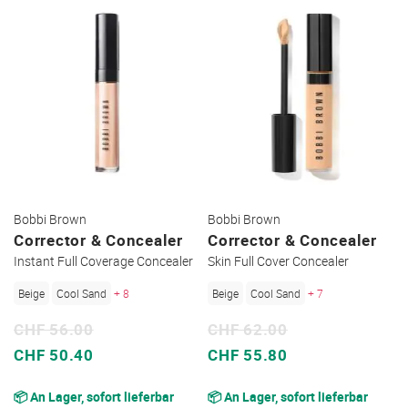
Bobbi Brown
Bobbi Brown
Corrector & Concealer
Corrector & Concealer
Instant Full Coverage Concealer
Skin Full Cover Concealer
Beige
Cool Sand
+ 8
Beige
Cool Sand
+ 7
CHF 56.00
CHF 62.00
Sonderpreis
Sonderpreis
CHF 50.40
CHF 55.80
📦 An Lager, sofort lieferbar
📦 An Lager, sofort lieferbar