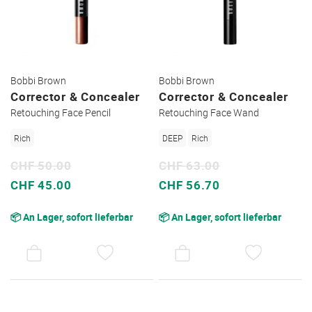
Bobbi Brown
Bobbi Brown
Corrector & Concealer
Corrector & Concealer
Retouching Face Pencil
Retouching Face Wand
Rich
DEEP
Rich
CHF 50.00
CHF 63.00
Sonderpreis
Sonderpreis
CHF 45.00
CHF 56.70
📦 An Lager, sofort lieferbar
📦 An Lager, sofort lieferbar
AUF
AUF
DEN
DEN
WUNSCHZETTEL
WUNSC