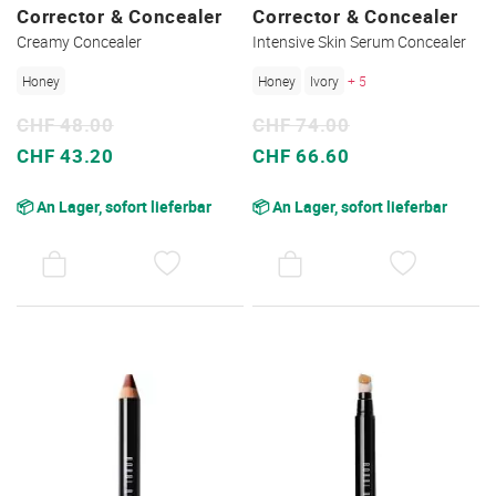
Corrector & Concealer
Corrector & Concealer
Creamy Concealer
Intensive Skin Serum Concealer
Honey
Honey
Ivory
+ 5
CHF 48.00
CHF 74.00
Sonderpreis
Sonderpreis
CHF 43.20
CHF 66.60
📦 An Lager, sofort lieferbar
📦 An Lager, sofort lieferbar
AUF
AUF
DEN
DEN
WUNSCHZETTEL
WUNSC