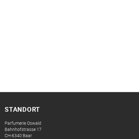
STANDORT
Parfumerie Oswald
Bahnhofstrasse 17
CH-6340 Baar