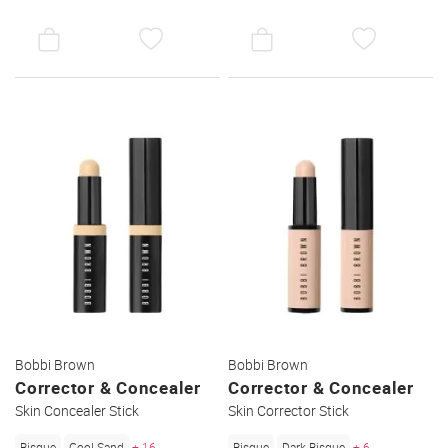
AUF
AUF
DEN
DEN
WUNSCHZETTEL
WUNSC
Bobbi Brown
Bobbi Brown
Corrector & Concealer
Corrector & Concealer
Skin Concealer Stick
Skin Corrector Stick
Bisque
Cool Sand
+ 16
Bisque
Dark Bisque
+ 6